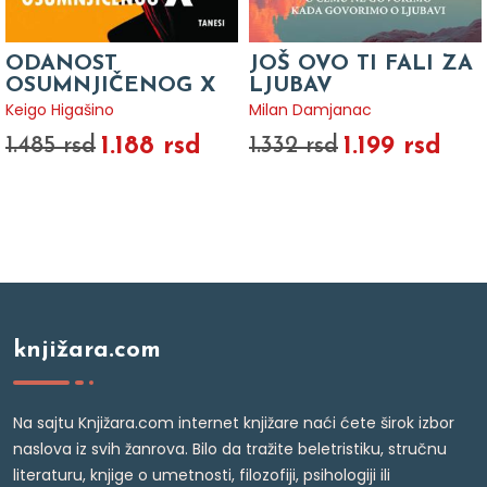
ODANOST
JOŠ OVO TI FALI ZA
OSUMNJIČENOG X
LJUBAV
Keigo Higašino
Milan Damjanac
1.188 rsd
1.199 rsd
1.485 rsd
1.332 rsd
knjižara.com
Na sajtu Knjižara.com internet knjižare naći ćete širok izbor
naslova iz svih žanrova. Bilo da tražite beletristiku, stručnu
literaturu, knjige o umetnosti, filozofiji, psihologiji ili