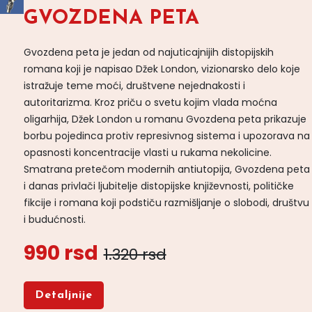
GVOZDENA PETA
Gvozdena peta je jedan od najuticajnijih distopijskih
romana koji je napisao Džek London, vizionarsko delo koje
istražuje teme moći, društvene nejednakosti i
autoritarizma. Kroz priču o svetu kojim vlada moćna
oligarhija, Džek London u romanu Gvozdena peta prikazuje
borbu pojedinca protiv represivnog sistema i upozorava na
opasnosti koncentracije vlasti u rukama nekolicine.
Smatrana pretečom modernih antiutopija, Gvozdena peta
i danas privlači ljubitelje distopijske književnosti, političke
fikcije i romana koji podstiču razmišljanje o slobodi, društvu
i budućnosti.
990 rsd
1.320 rsd
Detaljnije