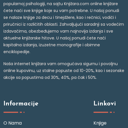
popularnoj psihologiji, na sajtu Knjižara.com online knjižare
ćete naći sve knjige koje su vam potrebne. U našoj ponudi
se nalaze knjige za decu i tinejdžere, kao i rečnici, vodiči i
priručnici iz različitih oblasti. Zahvaljujući saradnji sa vodećim
izdavačima, obezbeđujemo vam najnovija izdanja i sve
aktuelne knjižarske hitove. U našoj ponudi ćete naći
kapitalna izdanja, izuzetne monografije i obimne
enciklopedije.
Naša internet knjižara vam omogućava sigurnu i povoljnu
online kupovinu, uz stalne popuste od 10-20%, kao i sezonske
akcije sa popustima od 30%, 40%, pa čak i 50%.
Informacije
Linkovi
O Nama
Knjige