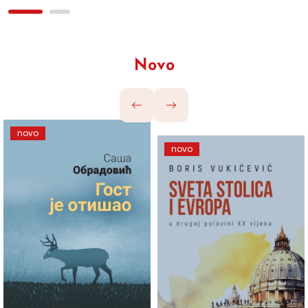
Novo
novo
novo