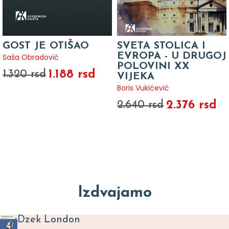
GOST JE OTIŠAO
SVETA STOLICA I
EVROPA - U DRUGOJ
Saša Obradović
POLOVINI XX
1.188 rsd
1.320 rsd
VIJEKA
Boris Vukićević
2.376 rsd
2.640 rsd
Izdvajamo
Dzek London