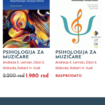
PSIHOLOGIJA ZA
PSIHOLOGIJA ZA
MUZIČARE
MUZIČARE
Andreas K. Leman
,
Džon E.
Andreas K. Leman
,
Džon E.
Sloboda
,
Robert H. Vudi
Sloboda
,
Robert H. Vudi
1.980 rsd
2.200 rsd
RASPRODATO