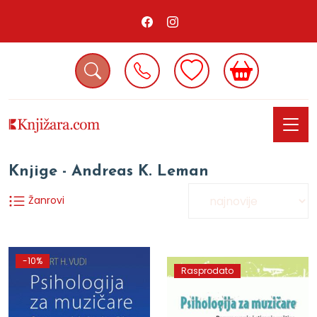
Knjige - Andreas K. Leman
Žanrovi
-10%
Rasprodato