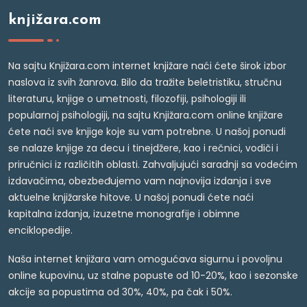
knjižara.com
Na sajtu Knjižara.com internet knjižare naći ćete širok izbor
naslova iz svih žanrova. Bilo da tražite beletristiku, stručnu
literaturu, knjige o umetnosti, filozofiji, psihologiji ili
popularnoj psihologiji, na sajtu Knjižara.com online knjižare
ćete naći sve knjige koje su vam potrebne. U našoj ponudi
se nalaze knjige za decu i tinejdžere, kao i rečnici, vodiči i
priručnici iz različitih oblasti. Zahvaljujući saradnji sa vodećim
izdavačima, obezbeđujemo vam najnovija izdanja i sve
aktuelne knjižarske hitove. U našoj ponudi ćete naći
kapitalna izdanja, izuzetne monografije i obimne
enciklopedije.
Naša internet knjižara vam omogućava sigurnu i povoljnu
online kupovinu, uz stalne popuste od 10-20%, kao i sezonske
akcije sa popustima od 30%, 40%, pa čak i 50%.