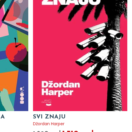
CA
SVI ZNAJU
Džordan Harper