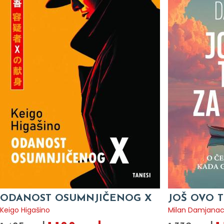
ODANOST OSUMNJIČENOG X
JOŠ OVO T
Keigo Higašino
Milan Damjana