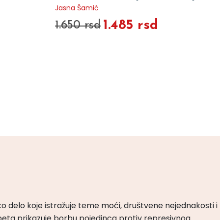
Jasna Šamić
1.485 rsd
1.650 rsd
ko delo koje istražuje teme moći, društvene nejednakosti i
peta prikazuje borbu pojedinca protiv represivnog