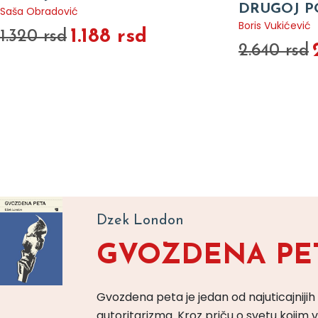
DRUGOJ P
Saša Obradović
Boris Vukićević
1.188 rsd
1.320 rsd
2.640 rsd
Dzek London
GVOZDENA PE
Gvozdena peta je jedan od najuticajnijih
autoritarizma. Kroz priču o svetu koji