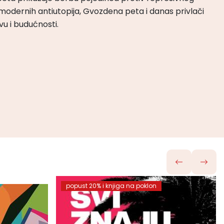
odernih antiutopija, Gvozdena peta i danas privlači
tvu i budućnosti.
popust 20% i knjiga na poklon