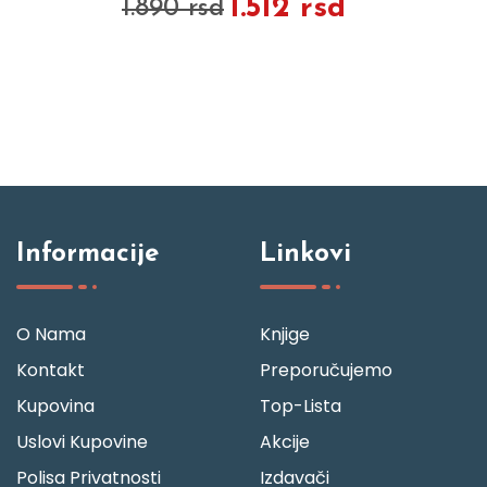
1.512 rsd
1.890 rsd
Informacije
Linkovi
O Nama
Knjige
Kontakt
Preporučujemo
Kupovina
Top-Lista
Uslovi Kupovine
Akcije
Polisa Privatnosti
Izdavači