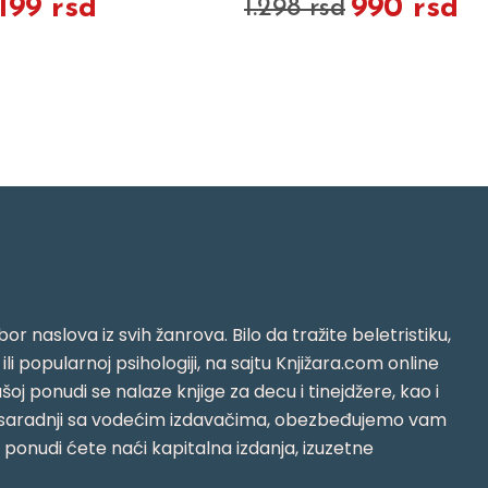
.199 rsd
990 rsd
1.298 rsd
or naslova iz svih žanrova. Bilo da tražite beletristiku,
i ili popularnoj psihologiji, na sajtu Knjižara.com online
oj ponudi se nalaze knjige za decu i tinejdžere, kao i
jujući saradnji sa vodećim izdavačima, obezbeđujemo vam
j ponudi ćete naći kapitalna izdanja, izuzetne