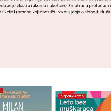
ntracije vlasti u rukama nekolicine. Smatrana pretečom m
čke fikcije i romana koji podstiču razmišljanje o slobodi, druš
o
preporučujemo