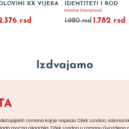
OLOVINI XX VIJEKA
IDENTITETI I ROD
Kristina Stevanović
2.376 rsd
1.782 rsd
1.980 rsd
Izdvajamo
TA
 distopijskih romana koji je napisao Džek London, vizionars
m vlada moćna oligarhija, Džek London u romanu Gvozdena 