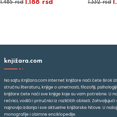
1.188 rsd
1
1.485 rsd
1.332 rsd
knjižara.com
Na sajtu Knjižara.com internet knjižare naći ćete širok izb
stručnu literaturu, knjige o umetnosti, filozofiji, psihologij
knjižare ćete naći sve knjige koje su vam potrebne. U naš
rečnici, vodiči i priručnici iz različitih oblasti. Zahval
najnovija izdanja i sve aktuelne knjižarske hitove. U našo
monografije i obimne enciklopedije.