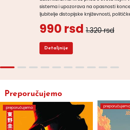
sistema i upozorava na opasnosti konce
ljubitelje distopijske književnosti, politi
990 rsd
1.320 rsd
Detaljnije
Preporučujemo
preporučujem
preporučujemo