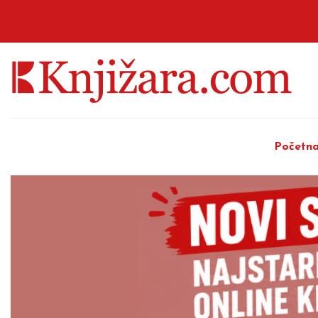
Početn