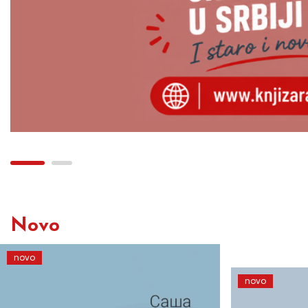
Novo
novo
novo