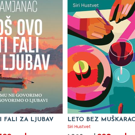
I FALI ZA LJUBAV
LETO BEZ MUŠKARA
c
Siri Hustvet