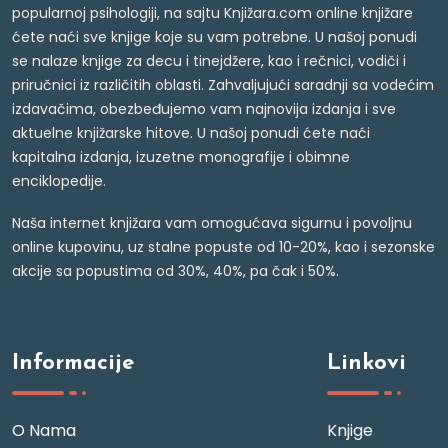
popularnoj psihologiji, na sajtu Knjižara.com online knjižare
ćete naći sve knjige koje su vam potrebne. U našoj ponudi
se nalaze knjige za decu i tinejdžere, kao i rečnici, vodiči i
priručnici iz različitih oblasti. Zahvaljujući saradnji sa vodećim
izdavačima, obezbeđujemo vam najnovija izdanja i sve
aktuelne knjižarske hitove. U našoj ponudi ćete naći
kapitalna izdanja, izuzetne monografije i obimne
enciklopedije.
Naša internet knjižara vam omogućava sigurnu i povoljnu
online kupovinu, uz stalne popuste od 10-20%, kao i sezonske
akcije sa popustima od 30%, 40%, pa čak i 50%.
Informacije
Linkovi
O Nama
Knjige