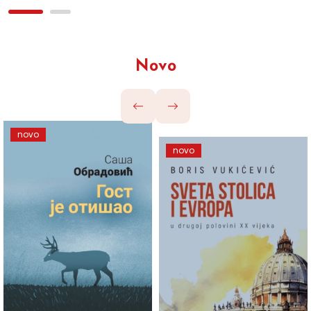
Novo
novo
novo