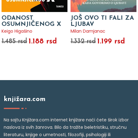
ODANOST
JOŠ OVO TI FALI ZA
OSUMNJIČENOG X
LJUBAV
Keigo Higašino
Milan Damjanac
1.188 rsd
1.199 rsd
1.485 rsd
1.332 rsd
knjižara.com
Na sajtu Knjižara.com internet knjižare naći ćete širok izbor
naslova iz svih žanrova. Bilo da tražite beletristiku, stručnu
literaturu, knjige o umetnosti, filozofiji, psihologiji ili