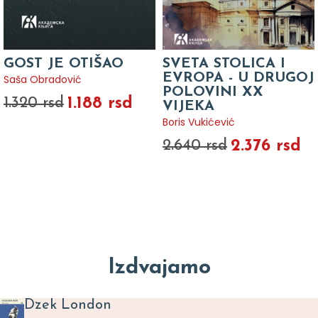
GOST JE OTIŠAO
SVETA STOLICA I
EVROPA - U DRUGOJ
Saša Obradović
POLOVINI XX
1.188 rsd
1.320 rsd
VIJEKA
Boris Vukićević
2.376 rsd
2.640 rsd
Izdvajamo
Dzek London