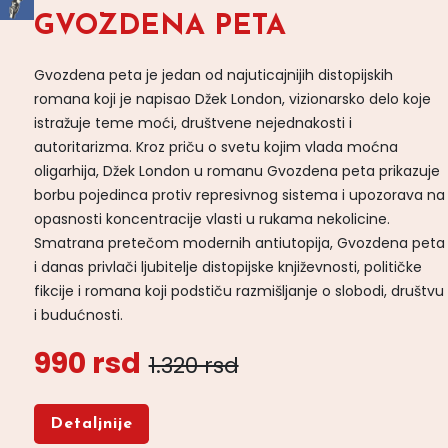
GVOZDENA PETA
Gvozdena peta je jedan od najuticajnijih distopijskih
romana koji je napisao Džek London, vizionarsko delo koje
istražuje teme moći, društvene nejednakosti i
autoritarizma. Kroz priču o svetu kojim vlada moćna
oligarhija, Džek London u romanu Gvozdena peta prikazuje
borbu pojedinca protiv represivnog sistema i upozorava na
opasnosti koncentracije vlasti u rukama nekolicine.
Smatrana pretečom modernih antiutopija, Gvozdena peta
i danas privlači ljubitelje distopijske književnosti, političke
fikcije i romana koji podstiču razmišljanje o slobodi, društvu
i budućnosti.
990 rsd
1.320 rsd
Detaljnije