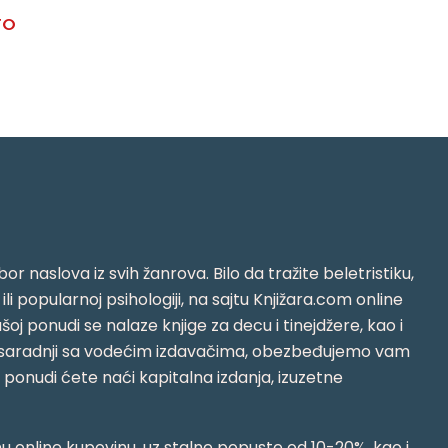
TO
or naslova iz svih žanrova. Bilo da tražite beletristiku,
i ili popularnoj psihologiji, na sajtu Knjižara.com online
oj ponudi se nalaze knjige za decu i tinejdžere, kao i
jujući saradnji sa vodećim izdavačima, obezbeđujemo vam
j ponudi ćete naći kapitalna izdanja, izuzetne
 online kupovinu, uz stalne popuste od 10-20%, kao i