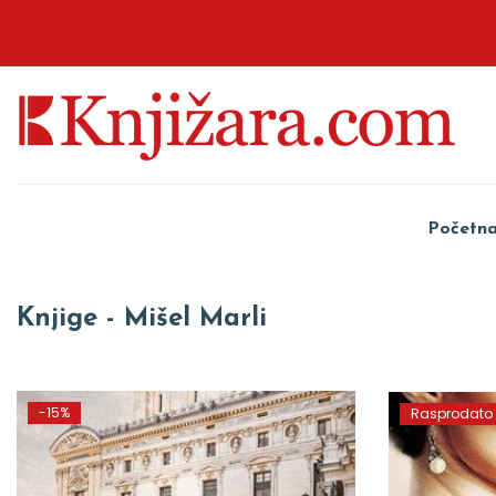
Početn
Knjige - Mišel Marli
-15%
Rasprodato