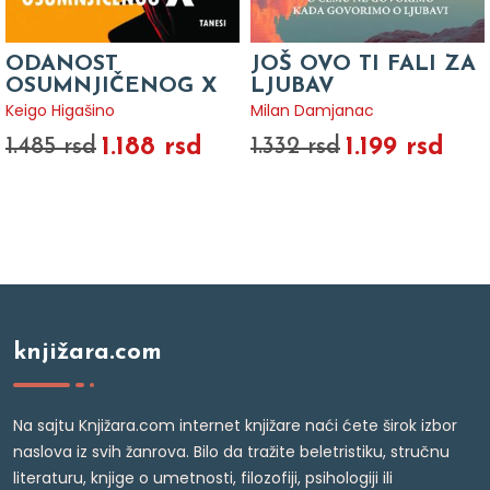
ODANOST
JOŠ OVO TI FALI ZA
OSUMNJIČENOG X
LJUBAV
Keigo Higašino
Milan Damjanac
1.188 rsd
1.199 rsd
1.485 rsd
1.332 rsd
knjižara.com
Na sajtu Knjižara.com internet knjižare naći ćete širok izbor
naslova iz svih žanrova. Bilo da tražite beletristiku, stručnu
literaturu, knjige o umetnosti, filozofiji, psihologiji ili