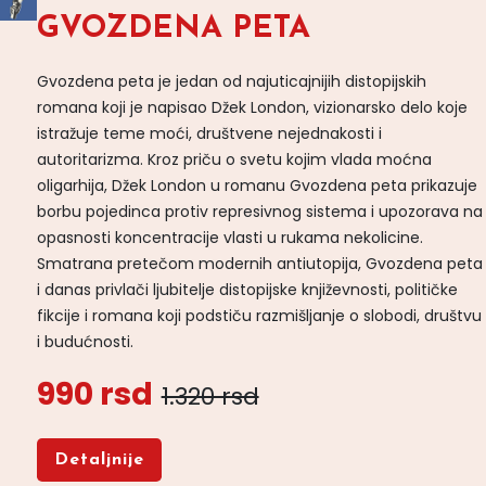
GVOZDENA PETA
Gvozdena peta je jedan od najuticajnijih distopijskih
romana koji je napisao Džek London, vizionarsko delo koje
istražuje teme moći, društvene nejednakosti i
autoritarizma. Kroz priču o svetu kojim vlada moćna
oligarhija, Džek London u romanu Gvozdena peta prikazuje
borbu pojedinca protiv represivnog sistema i upozorava na
opasnosti koncentracije vlasti u rukama nekolicine.
Smatrana pretečom modernih antiutopija, Gvozdena peta
i danas privlači ljubitelje distopijske književnosti, političke
fikcije i romana koji podstiču razmišljanje o slobodi, društvu
i budućnosti.
990 rsd
1.320 rsd
Detaljnije