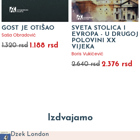
GOST JE OTIŠAO
SVETA STOLICA I
EVROPA - U DRUGOJ
Saša Obradović
POLOVINI XX
1.188 rsd
1.320 rsd
VIJEKA
Boris Vukićević
2.376 rsd
2.640 rsd
Izdvajamo
Dzek London