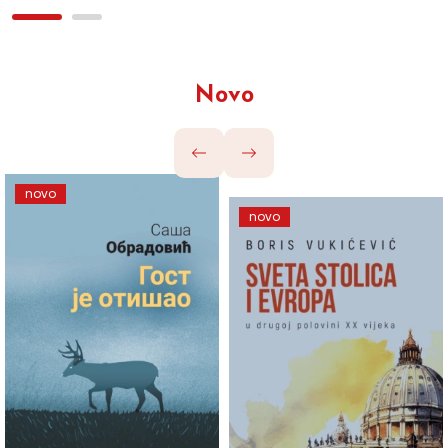
Novo
novo
novo