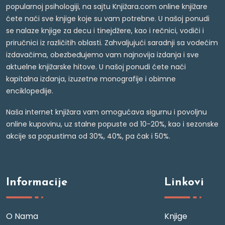
popularnoj psihologiji, na sajtu Knjižara.com online knjižare
ćete naći sve knjige koje su vam potrebne. U našoj ponudi
se nalaze knjige za decu i tinejdžere, kao i rečnici, vodiči i
priručnici iz različitih oblasti. Zahvaljujući saradnji sa vodećim
izdavačima, obezbeđujemo vam najnovija izdanja i sve
aktuelne knjižarske hitove. U našoj ponudi ćete naći
kapitalna izdanja, izuzetne monografije i obimne
enciklopedije.
Naša internet knjižara vam omogućava sigurnu i povoljnu
online kupovinu, uz stalne popuste od 10-20%, kao i sezonske
akcije sa popustima od 30%, 40%, pa čak i 50%.
Informacije
Linkovi
O Nama
Knjige