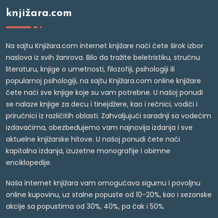
knjižara.com
Na sajtu Knjižara.com internet knjižare naći ćete širok izbor
naslova iz svih žanrova. Bilo da tražite beletristiku, stručnu
literaturu, knjige o umetnosti, filozofiji, psihologiji ili
popularnoj psihologiji, na sajtu Knjižara.com online knjižare
ćete naći sve knjige koje su vam potrebne. U našoj ponudi
se nalaze knjige za decu i tinejdžere, kao i rečnici, vodiči i
priručnici iz različitih oblasti. Zahvaljujući saradnji sa vodećim
izdavačima, obezbeđujemo vam najnovija izdanja i sve
aktuelne knjižarske hitove. U našoj ponudi ćete naći
kapitalna izdanja, izuzetne monografije i obimne
enciklopedije.
Naša internet knjižara vam omogućava sigurnu i povoljnu
online kupovinu, uz stalne popuste od 10-20%, kao i sezonske
akcije sa popustima od 30%, 40%, pa čak i 50%.