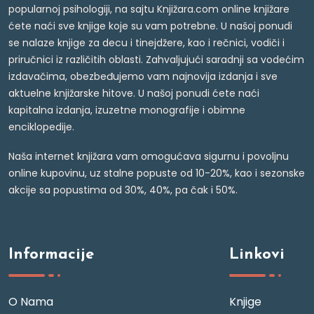
popularnoj psihologiji, na sajtu Knjižara.com online knjižare
ćete naći sve knjige koje su vam potrebne. U našoj ponudi
se nalaze knjige za decu i tinejdžere, kao i rečnici, vodiči i
priručnici iz različitih oblasti. Zahvaljujući saradnji sa vodećim
izdavačima, obezbeđujemo vam najnovija izdanja i sve
aktuelne knjižarske hitove. U našoj ponudi ćete naći
kapitalna izdanja, izuzetne monografije i obimne
enciklopedije.
Naša internet knjižara vam omogućava sigurnu i povoljnu
online kupovinu, uz stalne popuste od 10-20%, kao i sezonske
akcije sa popustima od 30%, 40%, pa čak i 50%.
Informacije
Linkovi
O Nama
Knjige