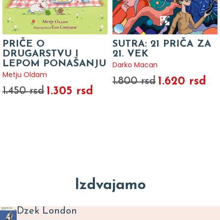
PRIČE O
SUTRA: 21 PRIČA ZA
DRUGARSTVU I
21. VEK
LEPOM PONAŠANJU
Darko Macan
Metju Oldam
1.620 rsd
1.800 rsd
1.305 rsd
1.450 rsd
Izdvajamo
Dzek London