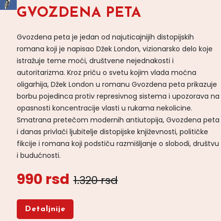
GVOZDENA PETA
Gvozdena peta je jedan od najuticajnijih distopijskih
romana koji je napisao Džek London, vizionarsko delo koje
istražuje teme moći, društvene nejednakosti i
autoritarizma. Kroz priču o svetu kojim vlada moćna
oligarhija, Džek London u romanu Gvozdena peta prikazuje
borbu pojedinca protiv represivnog sistema i upozorava na
opasnosti koncentracije vlasti u rukama nekolicine.
Smatrana pretečom modernih antiutopija, Gvozdena peta
i danas privlači ljubitelje distopijske književnosti, političke
fikcije i romana koji podstiču razmišljanje o slobodi, društvu
i budućnosti.
990 rsd
1.320 rsd
Detaljnije