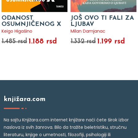
ODANOST
JOŠ OVO TI FALI ZA
OSUMNJIČENOG X
LJUBAV
Keigo Higašino
Milan Damjanac
1.188 rsd
1.199 rsd
1.485 rsd
1.332 rsd
knjižara.com
Na sajtu Knjižara.com internet knjižare naći ćete širok izbor
naslova iz svih žanrova. Bilo da tražite beletristiku, stručnu
literaturu, knjige o umetnosti, filozofiji, psihologiji ili