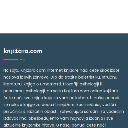
knjižara.com
Na sajtu Knjižara.com internet knjižare naći ćete širok izbor
naslova iz svih žanrova. Bilo da tražite beletristiku, stručnu
literaturu, knjige o umetnosti, filozofiji, psihologiji ili
popularnoj psihologiji, na sajtu Knjižara.com online knjižare
ćete naći sve knjige koje su vam potrebne. U našoj ponudi
se nalaze knjige za decu i tinejdžere, kao i rečnici, vodiči i
priručnici iz različitih oblasti. Zahvaljujući saradnji sa vodećim
izdavačima, obezbeđujemo vam najnovija izdanja i sve
aktuelne knjižarske hitove. U našoj ponudi ćete naći