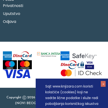
Privatnosti
Uputstvo
Odjava
Sajt www.knjizara.com koristi
kolačiće (cookies) koji ne
sadrže lične podatke i služe radi
Copyright
2026 Knjizara.com - MAKART DOO BEOGRAD
poboljšanja korisničkog iskustva
(NOVI BEOGRAD), PIB: 105184104, MB: 20337524