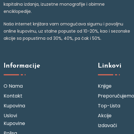
kapitalna izdanja, izuzetne monografije i obimne
enciklopedije.
Naša internet knjižara vam omogućava sigurnu i povoljnu
online kupovinu, uz stalne popuste od 10-20%, kao i sezonske
akcije sa popustima od 30%, 40%, pa čak i 50%.
Informacije
Linkovi
O Nama
Knjige
Kontakt
Preporučujem
Kupovina
Top-Lista
Uslovi
Akcije
Kupovine
Izdavači
Polisa