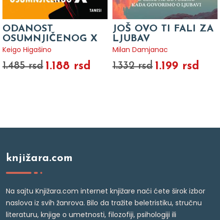
ODANOST
JOŠ OVO TI FALI ZA
OSUMNJIČENOG X
LJUBAV
Keigo Higašino
Milan Damjanac
1.188 rsd
1.199 rsd
1.485 rsd
1.332 rsd
knjižara.com
Na sajtu Knjižara.com internet knjižare naći ćete širok izbor
naslova iz svih žanrova. Bilo da tražite beletristiku, stručnu
literaturu, knjige o umetnosti, filozofiji, psihologiji ili