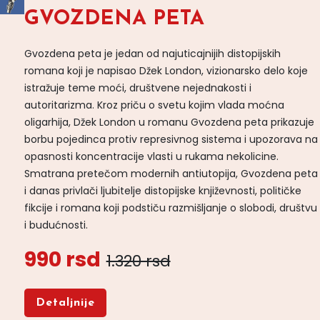
GVOZDENA PETA
Gvozdena peta je jedan od najuticajnijih distopijskih
romana koji je napisao Džek London, vizionarsko delo koje
istražuje teme moći, društvene nejednakosti i
autoritarizma. Kroz priču o svetu kojim vlada moćna
oligarhija, Džek London u romanu Gvozdena peta prikazuje
borbu pojedinca protiv represivnog sistema i upozorava na
opasnosti koncentracije vlasti u rukama nekolicine.
Smatrana pretečom modernih antiutopija, Gvozdena peta
i danas privlači ljubitelje distopijske književnosti, političke
fikcije i romana koji podstiču razmišljanje o slobodi, društvu
i budućnosti.
990 rsd
1.320 rsd
Detaljnije