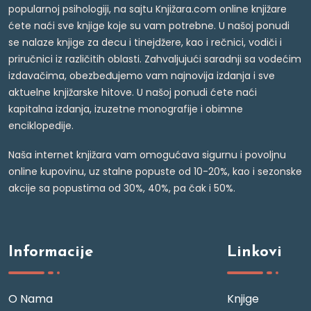
popularnoj psihologiji, na sajtu Knjižara.com online knjižare
ćete naći sve knjige koje su vam potrebne. U našoj ponudi
se nalaze knjige za decu i tinejdžere, kao i rečnici, vodiči i
priručnici iz različitih oblasti. Zahvaljujući saradnji sa vodećim
izdavačima, obezbeđujemo vam najnovija izdanja i sve
aktuelne knjižarske hitove. U našoj ponudi ćete naći
kapitalna izdanja, izuzetne monografije i obimne
enciklopedije.
Naša internet knjižara vam omogućava sigurnu i povoljnu
online kupovinu, uz stalne popuste od 10-20%, kao i sezonske
akcije sa popustima od 30%, 40%, pa čak i 50%.
Informacije
Linkovi
O Nama
Knjige