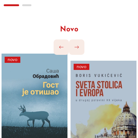
Novo
novo
novo