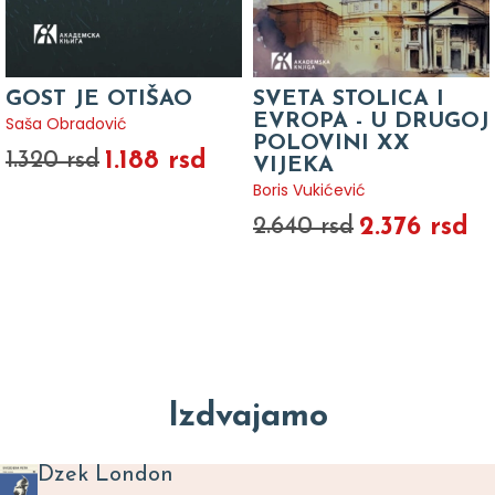
GOST JE OTIŠAO
SVETA STOLICA I
EVROPA - U DRUGOJ
Saša Obradović
POLOVINI XX
1.188 rsd
1.320 rsd
VIJEKA
Boris Vukićević
2.376 rsd
2.640 rsd
Izdvajamo
Dzek London