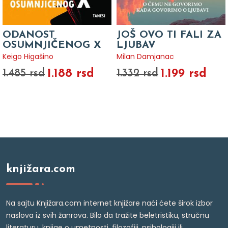
ODANOST
JOŠ OVO TI FALI ZA
OSUMNJIČENOG X
LJUBAV
Keigo Higašino
Milan Damjanac
1.188 rsd
1.199 rsd
1.485 rsd
1.332 rsd
knjižara.com
Na sajtu Knjižara.com internet knjižare naći ćete širok izbor
naslova iz svih žanrova. Bilo da tražite beletristiku, stručnu
literaturu, knjige o umetnosti, filozofiji, psihologiji ili