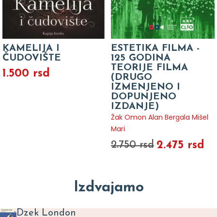
KAMELIJA I
ESTETIKA FILMA -
ČUDOVIŠTE
125 GODINA
TEORIJE FILMA
1.500 rsd
(DRUGO
IZMENJENO I
DOPUNJENO
IZDANJE)
Žak Omon Alan Bergala Mišel
Mari
2.475 rsd
2.750 rsd
Izdvajamo
Dzek London