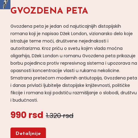
GVOZDENA PETA
Gvozdena peta je jedan od najuticajnijih distopijskih
romana koji je napisao Džek London, vizionarsko delo koje
istražuje teme moći, društvene nejednakosti i
autoritarizma. Kroz priču o svetu kojim vlada moćna
oligarhija, Džek London u romanu Gvozdena peta prikazuje
borbu pojedinca protiv represivnog sistema i upozorava na
opasnosti koncentracije vlasti u rukama nekolicine.
Smatrana pretečom modernih antiutopija, Gvozdena peta
i danas privlači ljubitelje distopijske književnosti, političke
fikcije i romana koji podstiču razmišljanje o slobodi, društvu
i budućnosti.
990 rsd
1.320 rsd
Detaljnije