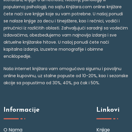
popularnoj psihologiji, na sajtu Knjižara.com online knjižare
ćete naći sve knjige koje su vam potrebne. U našoj ponudi
se nalaze knjige za decu i tinejdžere, kao i rečnici, vodiči i
priručnici iz različitih oblasti. Zahvaljujući saradnji sa vodećim
izdavačima, obezbeđujemo vam najnovija izdanja i sve
aktuelne knjižarske hitove. U našoj ponudi ćete naći
kapitalna izdanja, izuzetne monografije i obimne
enciklopedije.
Naša internet knjižara vam omogućava sigurnu i povoljnu
online kupovinu, uz stalne popuste od 10-20%, kao i sezonske
akcije sa popustima od 30%, 40%, pa čak i 50%.
Informacije
Linkovi
O Nama
Knjige