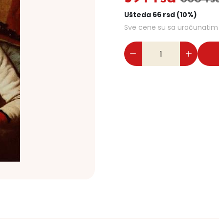
Ušteda 66 rsd (10%)
Sve cene su sa uračunati