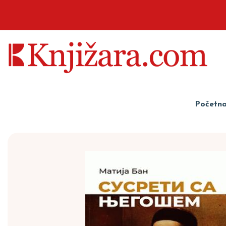
Početn