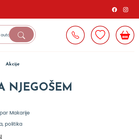
Akcije
SA NJEGOŠEM
ar Makarije
ja, politika
d