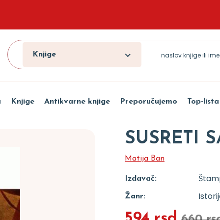
Knjige
a
Knjige
Antikvarne knjige
Preporučujemo
Top-lista
SUSRETI 
Matija Ban
Štamp
Izdavač:
Istori
Žanr:
594 rsd
660 rs