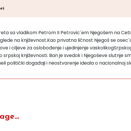
ri
reta sa vladikom Petrom II Petrovic´em Njegošem na Cetinj
 poglede na književnost.Kao privatna ličnost Njegoš se os
nove i ciljeve za oslobođenje i ujedinjenje vaskolikogSrpsk
vio srpskoj književnosti. Ban je svedok i Njegoševe slutnje
li politički događaji i neostvarenje ideala o nacionalnoj slo
ge...