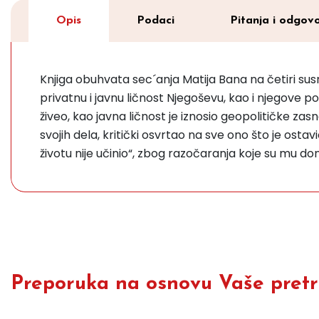
Opis
Podaci
Pitanja i odgovo
Knjiga obuhvata sec´anja Matija Bana na četiri sus
privatnu i javnu ličnost Njegoševu, kao i njegove
živeo, kao javna ličnost je iznosio geopolitičke zas
svojih dela, kritički osvrtao na sve ono što je osta
životu nije učinio“, zbog razočaranja koje su mu done
Preporuka na osnovu Vaše pretra