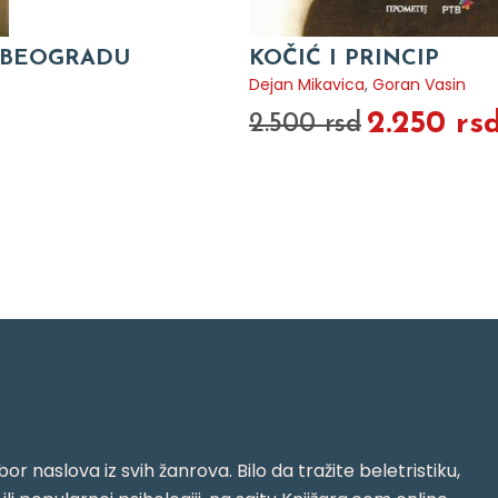
U BEOGRADU
KOČIĆ I PRINCIP
Dejan Mikavica
,
Goran Vasin
2.250 rs
2.500 rsd
or naslova iz svih žanrova. Bilo da tražite beletristiku,