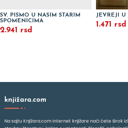
SV. PISMO U NASIM STARIM
JEVREJI 
SPOMENICIMA
1.471 rsd
2.941 rsd
knjižara.com
Na sajtu Knjižara.com internet knjižare naći ćete širok izb