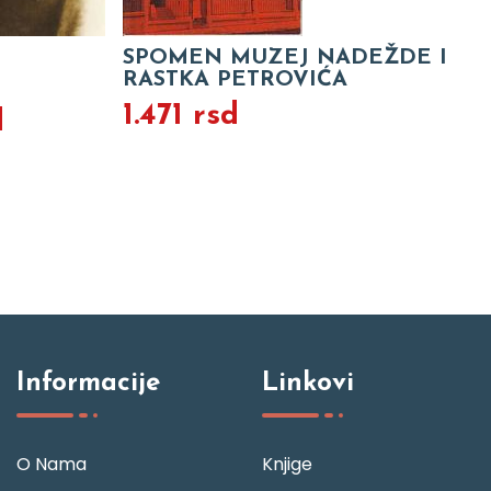
SPOMEN MUZEJ NADEŽDE I
RASTKA PETROVIĆA
1.471 rsd
d
Informacije
Linkovi
O Nama
Knjige