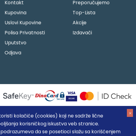
Kontakt
Preporučujemo
Kupovina
Top-Lista
Uslovi Kupovine
Akcije
Polisa Privatnosti
Izdavači
Uputstvo
Odjava
risti kolačiće (cookies) koji ne sadrže lične
oljšanja korisničkog iskustva veb stranice.
05184104, MB: 20337524
, podrazumeva da se posetioci slažu sa korišćenjem
, prikazu slika i samih cena, ali ne možemo garantovati da su