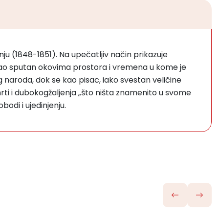
u (1848-1851). Na upečatljiv način prikazuje
ec´ao sputan okovima prostora i vremena u kome je
og naroda, dok se kao pisac, iako svestan veličine
 smrti i dubokogžaljenja „što ništa znamenito u svome
bodi i ujedinjenju.