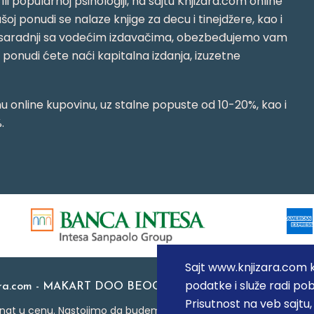
i ili popularnoj psihologiji, na sajtu Knjižara.com online
oj ponudi se nalaze knjige za decu i tinejdžere, kao i
jujući saradnji sa vodećim izdavačima, obezbeđujemo vam
j ponudi ćete naći kapitalna izdanja, izuzetne
 online kupovinu, uz stalne popuste od 10-20%, kao i
.
Sajt www.knjizara.com ko
podatke i služe radi pob
ara.com - MAKART DOO BEOGRAD (NOVI BEOGRAD), PIB: 1
Prisutnost na veb sajtu
at u cenu. Nastojimo da budemo što precizniji u opisu proizvoda