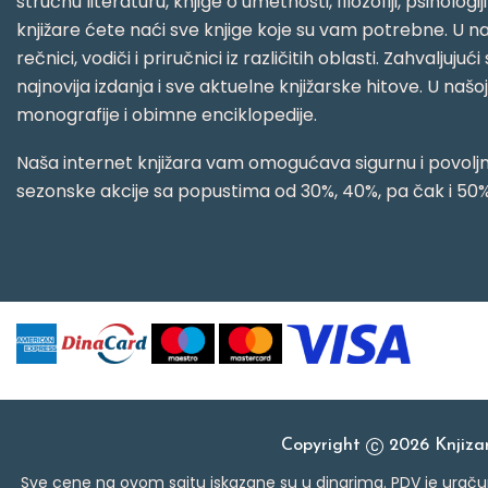
stručnu literaturu, knjige o umetnosti, filozofiji, psihologij
knjižare ćete naći sve knjige koje su vam potrebne. U naš
rečnici, vodiči i priručnici iz različitih oblasti. Zahval
najnovija izdanja i sve aktuelne knjižarske hitove. U našo
monografije i obimne enciklopedije.
Naša internet knjižara vam omogućava sigurnu i povoljnu
sezonske akcije sa popustima od 30%, 40%, pa čak i 50%
Copyright
2026 Knjiz
Sve cene na ovom sajtu iskazane su u dinarima. PDV je uračun