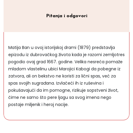
Pitanja i odgovori
Matija Ban u ovoj istorijskoj drami (1879) predstavlja
epizodu iz dubrovačkog života kada je razorni zemljotres
pogodio ovaj grad 1667. godine. Velika nesreća pomaže
mladom vlastelinu ubici Marojici Kabogi da pobegne iz
zatvora, ali on bekstvo ne koristi za lični spas, već za
spas svojih sugrađana. Izvlačeći ih iz ruševina i
pokušavajući da im pomogne, rizikuje sopstveni život,
čime ne samo što pere ljagu sa svog imena nego
postaje miljenik i heroj nacije.