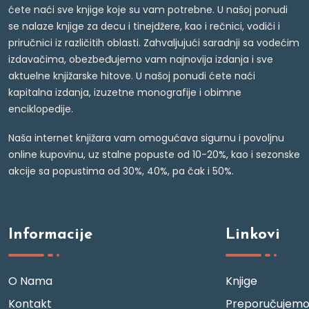
ćete naći sve knjige koje su vam potrebne. U našoj ponudi
se nalaze knjige za decu i tinejdžere, kao i rečnici, vodiči i
priručnici iz različitih oblasti. Zahvaljujući saradnji sa vodećim
izdavačima, obezbeđujemo vam najnovija izdanja i sve
aktuelne knjižarske hitove. U našoj ponudi ćete naći
kapitalna izdanja, izuzetne monografije i obimne
enciklopedije.
Naša internet knjižara vam omogućava sigurnu i povoljnu
online kupovinu, uz stalne popuste od 10-20%, kao i sezonske
akcije sa popustima od 30%, 40%, pa čak i 50%.
Informacije
Linkovi
O Nama
Knjige
Kontakt
Preporučujem