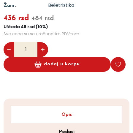
Beletristika
Žanr:
436 rsd
484 rsd
Ušteda 48 rsd (10%)
Sve cene su sa uračunatim PDV-om.
dodaj u korpu
Opis
Podaci