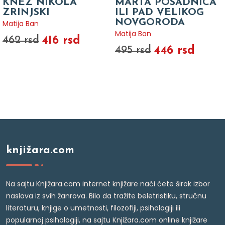
KNEZ NIKOLA
MARTA POSADNICA
ZRINJSKI
ILI PAD VELIKOG
NOVGORODA
Matija Ban
Matija Ban
416 rsd
462 rsd
446 rsd
495 rsd
knjižara.com
Na sajtu Knjižara.com internet knjižare naći ćete širok izbor
naslova iz svih žanrova. Bilo da tražite beletristiku, stručnu
literaturu, knjige o umetnosti, filozofiji, psihologiji ili
popularnoj psihologiji, na sajtu Knjižara.com online knjižare