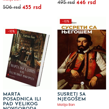
446 rsd
495 rsd
455 rsd
506 rsd
-10%
-10%
MARTA
SUSRETI SA
POSADNICA ILI
NJEGOŠEM
PAD VELIKOG
Matija Ban
NOVGORODA