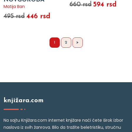
594 rsd
660 rsd
Matija Ban
446 rsd
495 rsd
1
2
>
knjižara.com
Na sajtu Knjižara.com internet knjižare naći ćete širok izbor
naslova iz svih žanrova. Bilo da tražite beletristiku, stručnu