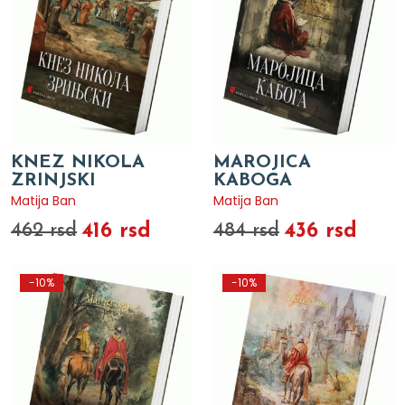
KNEZ NIKOLA
MAROJICA
ZRINJSKI
KABOGA
Matija Ban
Matija Ban
416 rsd
436 rsd
462 rsd
484 rsd
-10%
-10%