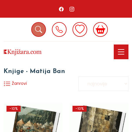
Knjige - Matija Ban
Žanrovi
-10%
-10%