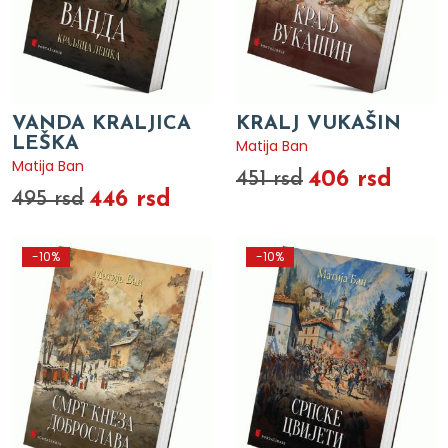
VANDA KRALJICA
KRALJ VUKAŠIN
LEŠKA
Matija Ban
Matija Ban
406 rsd
451 rsd
446 rsd
495 rsd
-10%
-10%