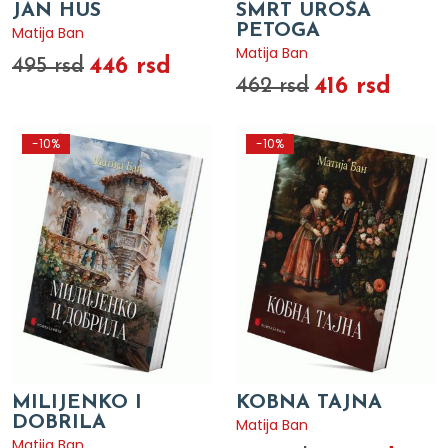
JAN HUS
SMRT UROŠA
PETOGA
Matija Ban
Matija Ban
446 rsd
495 rsd
416 rsd
462 rsd
-10%
-10%
MILIJENKO I
KOBNA TAJNA
DOBRILA
Matija Ban
Matija Ban