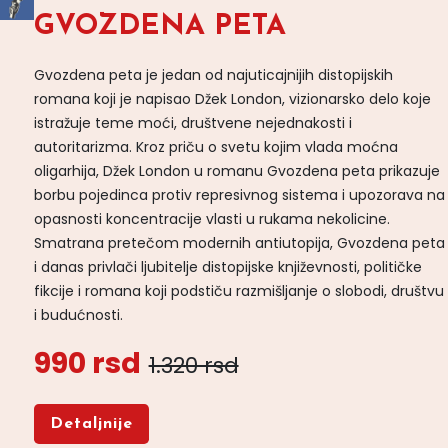
GVOZDENA PETA
Gvozdena peta je jedan od najuticajnijih distopijskih
romana koji je napisao Džek London, vizionarsko delo koje
istražuje teme moći, društvene nejednakosti i
autoritarizma. Kroz priču o svetu kojim vlada moćna
oligarhija, Džek London u romanu Gvozdena peta prikazuje
borbu pojedinca protiv represivnog sistema i upozorava na
opasnosti koncentracije vlasti u rukama nekolicine.
Smatrana pretečom modernih antiutopija, Gvozdena peta
i danas privlači ljubitelje distopijske književnosti, političke
fikcije i romana koji podstiču razmišljanje o slobodi, društvu
i budućnosti.
990 rsd
1.320 rsd
Detaljnije