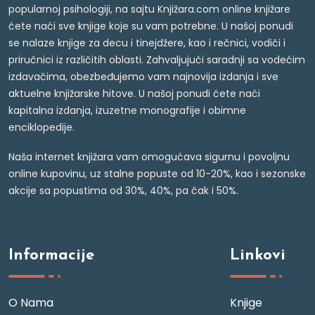
popularnoj psihologiji, na sajtu Knjižara.com online knjižare
ćete naći sve knjige koje su vam potrebne. U našoj ponudi
se nalaze knjige za decu i tinejdžere, kao i rečnici, vodiči i
priručnici iz različitih oblasti. Zahvaljujući saradnji sa vodećim
izdavačima, obezbeđujemo vam najnovija izdanja i sve
aktuelne knjižarske hitove. U našoj ponudi ćete naći
kapitalna izdanja, izuzetne monografije i obimne
enciklopedije.
Naša internet knjižara vam omogućava sigurnu i povoljnu
online kupovinu, uz stalne popuste od 10-20%, kao i sezonske
akcije sa popustima od 30%, 40%, pa čak i 50%.
Informacije
Linkovi
O Nama
Knjige