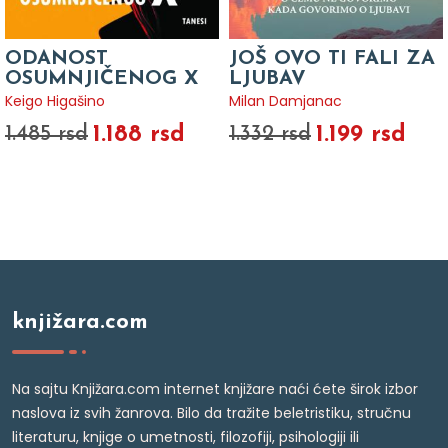
ODANOST
JOŠ OVO TI FALI ZA
OSUMNJIČENOG X
LJUBAV
Keigo Higašino
Milan Damjanac
1.188 rsd
1.199 rsd
1.485 rsd
1.332 rsd
knjižara.com
Na sajtu Knjižara.com internet knjižare naći ćete širok izbor
naslova iz svih žanrova. Bilo da tražite beletristiku, stručnu
literaturu, knjige o umetnosti, filozofiji, psihologiji ili