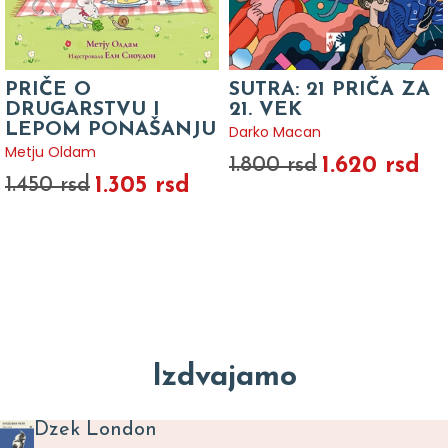
PRIČE O
SUTRA: 21 PRIČA ZA
DRUGARSTVU I
21. VEK
LEPOM PONAŠANJU
Darko Macan
Metju Oldam
1.620 rsd
1.800 rsd
1.305 rsd
1.450 rsd
Izdvajamo
Dzek London