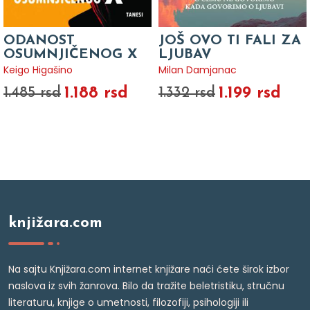
ODANOST
JOŠ OVO TI FALI ZA
OSUMNJIČENOG X
LJUBAV
Keigo Higašino
Milan Damjanac
1.188 rsd
1.199 rsd
1.485 rsd
1.332 rsd
knjižara.com
Na sajtu Knjižara.com internet knjižare naći ćete širok izbor
naslova iz svih žanrova. Bilo da tražite beletristiku, stručnu
literaturu, knjige o umetnosti, filozofiji, psihologiji ili