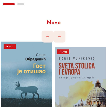
Novo
novo
novo