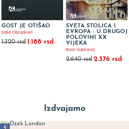
GOST JE OTIŠAO
SVETA STOLICA I
EVROPA - U DRUGOJ
Saša Obradović
POLOVINI XX
1.188 rsd
1.320 rsd
VIJEKA
Boris Vukićević
2.376 rsd
2.640 rsd
Izdvajamo
Dzek London