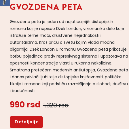
GVOZDENA PETA
Gvozdena peta je jedan od najuticajnijih distopijskih
romana koji je napisao Džek London, vizionarsko delo koje
istražuje teme moći, društvene nejednakosti i
autoritarizma. Kroz priču o svetu kojim vlada moćna
oligarhija, Džek London u romanu Gvozdena peta prikazuje
borbu pojedinca protiv represivnog sistema i upozorava na
opasnosti koncentracije vlasti u rukama nekolicine.
Smatrana pretečom modernih antiutopija, Gvozdena peta
i danas privlači ljubitelje distopijske književnosti, političke
fikcije i romana koji podstiču razmišljanje o slobodi, društvu
i budućnosti.
990 rsd
1.320 rsd
Detaljnije