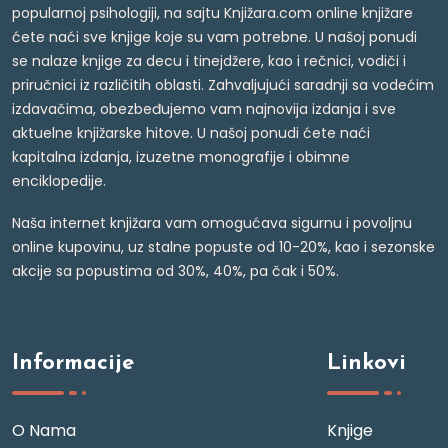
popularnoj psihologiji, na sajtu Knjižara.com online knjižare
ćete naći sve knjige koje su vam potrebne. U našoj ponudi
se nalaze knjige za decu i tinejdžere, kao i rečnici, vodiči i
priručnici iz različitih oblasti. Zahvaljujući saradnji sa vodećim
izdavačima, obezbeđujemo vam najnovija izdanja i sve
aktuelne knjižarske hitove. U našoj ponudi ćete naći
kapitalna izdanja, izuzetne monografije i obimne
enciklopedije.
Naša internet knjižara vam omogućava sigurnu i povoljnu
online kupovinu, uz stalne popuste od 10-20%, kao i sezonske
akcije sa popustima od 30%, 40%, pa čak i 50%.
Informacije
Linkovi
O Nama
Knjige