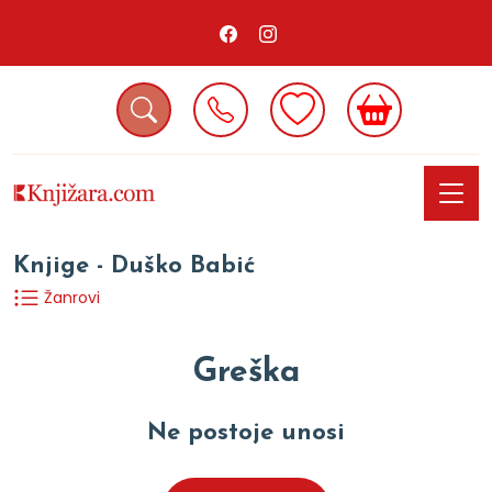
Knjige - Duško Babić
Žanrovi
Greška
Ne postoje unosi