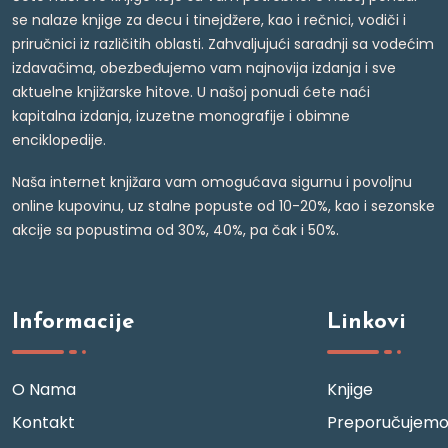
se nalaze knjige za decu i tinejdžere, kao i rečnici, vodiči i
priručnici iz različitih oblasti. Zahvaljujući saradnji sa vodećim
izdavačima, obezbeđujemo vam najnovija izdanja i sve
aktuelne knjižarske hitove. U našoj ponudi ćete naći
kapitalna izdanja, izuzetne monografije i obimne
enciklopedije.
Naša internet knjižara vam omogućava sigurnu i povoljnu
online kupovinu, uz stalne popuste od 10-20%, kao i sezonske
akcije sa popustima od 30%, 40%, pa čak i 50%.
Informacije
Linkovi
O Nama
Knjige
Kontakt
Preporučujem