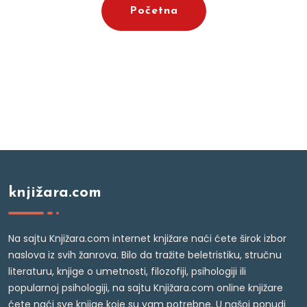
Početna
knjižara.com
Na sajtu Knjižara.com internet knjižare naći ćete širok izbor
naslova iz svih žanrova. Bilo da tražite beletristiku, stručnu
literaturu, knjige o umetnosti, filozofiji, psihologiji ili
popularnoj psihologiji, na sajtu Knjižara.com online knjižare
ćete naći sve knjige koje su vam potrebne. U našoj ponudi