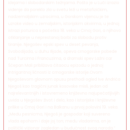
idejama i slobodarskim težnjama. Pošto je u Luči izrazio
viđenje da poreklo zla u svetu leži u metafizičkim,
nadzemaljskim uzrocima, u Gorskom vijencu je te
uzroke video u zemaljskim, istorijskim okvirima, u jednoj
istrazi poturica s početka 18. veka u Crnoj Gori, a njihovo
otklanjanje u neprestanoj borbi za slobodu protiv
tiranije. Njegošev epski spev u deset pevanja,
Svobodijada, u duhu Ilijade, opeva crnogorske pobede
nad Turcima i Francuzima, a dramski spev Lažni car
Šćepan Mali približava čitaocu epizodu o jednoj
intrigantnoj ličnosti iz crnogorske istorije.Ovom
Njegoševom glavnom opusu prethodi ogled Ive Andrića
Njegoš kao tragični junak kosovske misli, jedan od
najrelevantnijih i istovremeno književno najupečatljivijih
uvida u Njegošev život i delo, kao i istorijske i književne
prilike u Crnoj Gori i na Balkanu u prvoj polovini 19. veka.
„Među pesnicma, Njegoš je gospodar koji suvereno
vlada epohom i daje joj ton; među vladarima, on je
politički vizionar zagledan u budućnost svog naroda.“