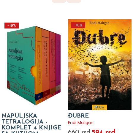
-10%
-19%
NAPULJSKA
ĐUBRE
TETRALOGIJA -
Endi Maligan
KOMPLET 4 KNJIGE
594 rsd
660 rsd