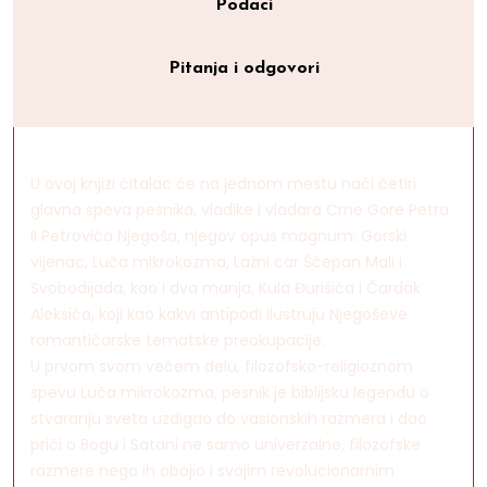
Podaci
Pitanja i odgovori
U ovoj knjizi čitalac će na jednom mestu naći četiri
glavna speva pesnika, vladike i vladara Crne Gore Petra
II Petrovića Njegoša, njegov opus magnum: Gorski
vijenac, Luča mikrokozma, Lažni car Šćepan Mali i
Svobodijada, kao i dva manja, Kula Đurišića i Čardak
Aleksića, koji kao kakvi antipodi ilustruju Njegoševe
romantičarske tematske preokupacije.
U prvom svom većem delu, filozofsko-religioznom
spevu Luča mikrokozma, pesnik je biblijsku legendu o
stvaranju sveta uzdigao do vasionskih razmera i dao
priči o Bogu i Satani ne samo univerzalne, filozofske
razmere nego ih obojio i svojim revolucionarnim