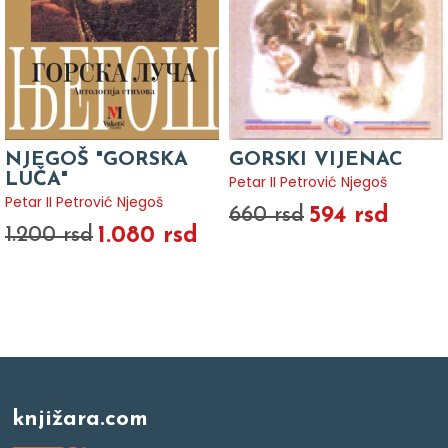
NJEGOŠ "GORSKA
GORSKI VIJENAC
LUČA"
Petar II Petrović Njegoš
Petar II Petrović Njegoš
594 rsd
660 rsd
1.080 rsd
1.200 rsd
knjižara.com