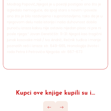
Miodrag Popović„Njegoš je u poeziji postigao ono što je
izgledalo nemoguće, da spoji staro s novim i poveže
ono što je bilo razdvojeno i suprotstavljeno, tako da je u
njegovom delu naša istorija i naša duhovnost dobila
punoću izraza kakvu nije ostavio nijedan pisac ni pre ni
posle njega.“ Jovan DeretićStr. 11-31: Njegoš kao tragični
junak kosovske misli / Ivo Andrić, Rečnik tuđica i manje
poznatih reči i izraza: str. 649-665, Hronologija života i
rada Petra II Petrovića Njegoša: str. 667-673
Kupci ove knjige kupili su i...