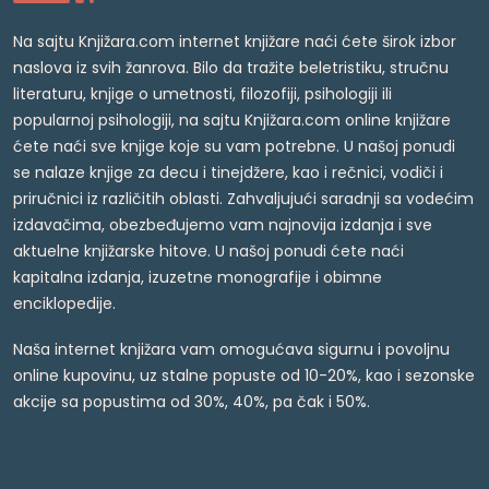
Na sajtu Knjižara.com internet knjižare naći ćete širok izbor
naslova iz svih žanrova. Bilo da tražite beletristiku, stručnu
literaturu, knjige o umetnosti, filozofiji, psihologiji ili
popularnoj psihologiji, na sajtu Knjižara.com online knjižare
ćete naći sve knjige koje su vam potrebne. U našoj ponudi
se nalaze knjige za decu i tinejdžere, kao i rečnici, vodiči i
priručnici iz različitih oblasti. Zahvaljujući saradnji sa vodećim
izdavačima, obezbeđujemo vam najnovija izdanja i sve
aktuelne knjižarske hitove. U našoj ponudi ćete naći
kapitalna izdanja, izuzetne monografije i obimne
enciklopedije.
Naša internet knjižara vam omogućava sigurnu i povoljnu
online kupovinu, uz stalne popuste od 10-20%, kao i sezonske
akcije sa popustima od 30%, 40%, pa čak i 50%.