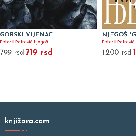
GORSKI VIJENAC
NJEGOŠ "
Petar II Petrović Njegoš
Petar II Petrović
719 rsd
799 rsd
1.200 rsd
knjižara.com