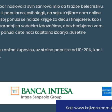
or naslova iz svih žanrova. Bilo da tražite beletristiku,
i ili popularnoj psihologiji, na sajtu Knjižara.com online
oj ponudi se nalaze knjige za decu i tinejdžere, kao i
jujući saradnji sa vodećim izdavačima, obezbeđujemo vam
j ponudi ćete naći kapitalna izdanja, izuzetne
 online kupovinu, uz stalne popuste od 10-20%, kao i
.
Sajt www.knjizara.com ko