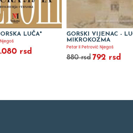
GORSKA LUČA"
GORSKI VIJENAC - L
MIKROKOZMA
 Njegoš
Petar II Petrović Njegoš
1.080 rsd
792 rsd
880 rsd