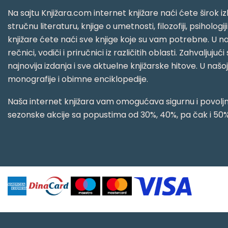
Na sajtu Knjižara.com internet knjižare naći ćete širok izb
stručnu literaturu, knjige o umetnosti, filozofiji, psihologij
knjižare ćete naći sve knjige koje su vam potrebne. U naš
rečnici, vodiči i priručnici iz različitih oblasti. Zahval
najnovija izdanja i sve aktuelne knjižarske hitove. U našo
monografije i obimne enciklopedije.
Naša internet knjižara vam omogućava sigurnu i povoljnu
sezonske akcije sa popustima od 30%, 40%, pa čak i 50%