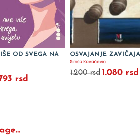
VIŠE OD SVEGA NA
OSVAJANJE ZAVIČAJ
Siniša Kovačević
1.080 rsd
1.200 rsd
.793 rsd
ge...