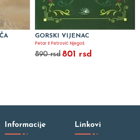
UČA
GORSKI VIJENAC
Petar II Petrović Njegoš
801 rsd
890 rsd
Informacije
Linkovi