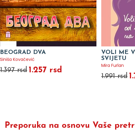
BEOGRAD DVA
VOLI ME 
SVIJETU
Siniša Kovačević
Mira Furlan
1.257 rsd
1.397 rsd
1
1.991 rsd
Preporuka na osnovu Vaše pretra