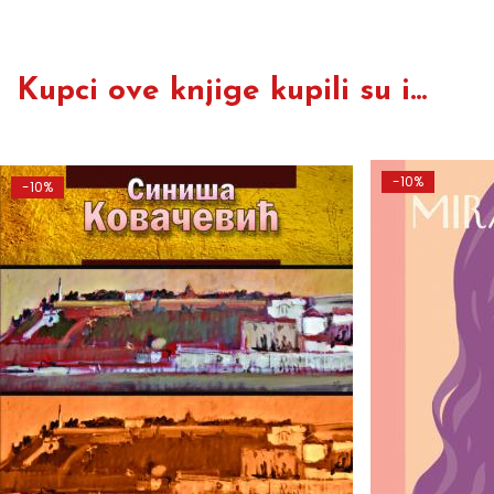
Kupci ove knjige kupili su i...
-10%
-10%