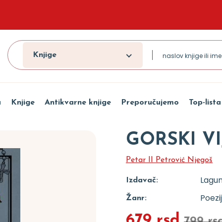
Knjige
a
Knjige
Antikvarne knjige
Preporučujemo
Top-lista
GORSKI V
Petar II Petrović Njegoš
Lagu
Izdavač:
Poezi
Žanr:
679 rsd
799 rs