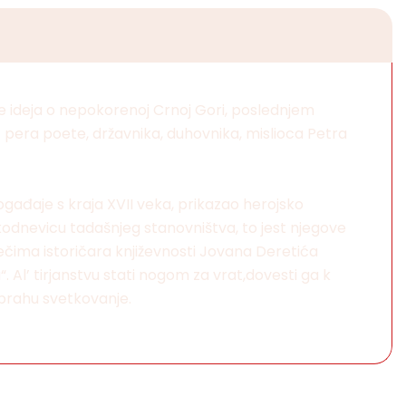
tire ideja o nepokorenoj Crnoj Gori, poslednjem
z pera poete, državnika, duhovnika, mislioca Petra
ogađaje s kraja XVII veka, prikazao herojsko
akodnevicu tadašnjeg stanovništva, to jest njegove
 rečima istoričara književnosti Jovana Deretića
ja“. Al’ tirjanstvu stati nogom za vrat,dovesti ga k
i prahu svetkovanje.