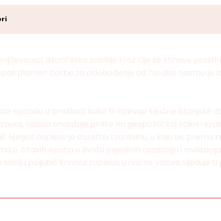
ri
književnosti, istoričesko sobitije kroz čije se stihove pros
 raspali plamen borbe za oslobođenje od Turaka, nastao je i
io epizodu iz prošlosti kako bi opevao ključne istorijske d
veka, opisao ondašnje prilike na geopolitičkoj sceni i sv
rović Njegoš napisao je izuzetnu tvorevinu, u koju se, prema
oetsko, čitavih epoha u životu pojedinih razdoblja i civilizaci
 sablju poljubiš krvavui zaploviš u noćne valove,sljeduje t