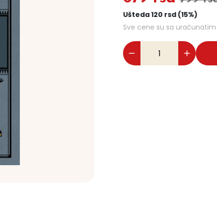
Ušteda 120 rsd (15%)
Sve cene su sa uračunati