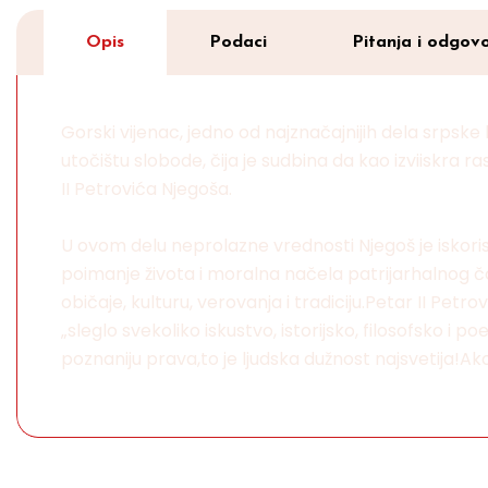
Opis
Podaci
Pitanja i odgovo
Gorski vijenac, jedno od najznačajnijih dela srpske 
utočištu slobode, čija je sudbina da kao izviiskra
II Petrovića Njegoša.
U ovom delu neprolazne vrednosti Njegoš je iskorist
poimanje života i moralna načela patrijarhalnog čo
običaje, kulturu, verovanja i tradiciju.Petar II Pet
„sleglo svekoliko iskustvo, istorijsko, filosofsko i p
poznaniju prava,to je ljudska dužnost najsvetija!Ako