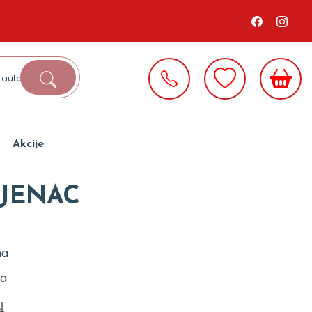
Akcije
IJENAC
na
ja
d