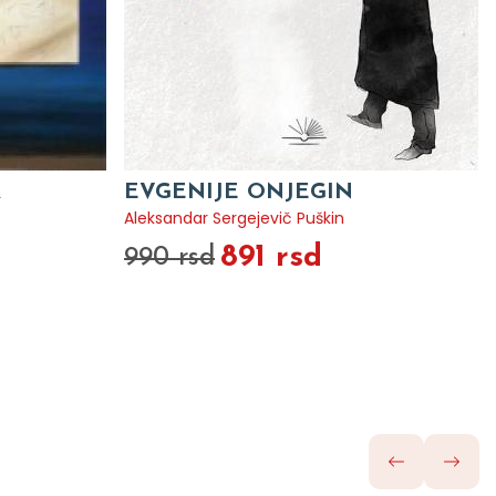
A
EVGENIJE ONJEGIN
Aleksandar Sergejevič Puškin
891 rsd
990 rsd