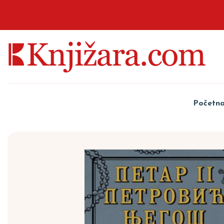
Početn