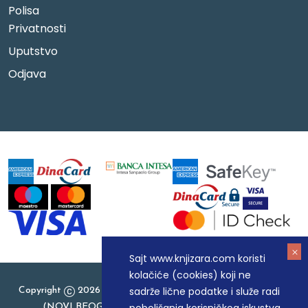
Polisa
Privatnosti
Uputstvo
Odjava
Sajt www.knjizara.com koristi
kolačiće (cookies) koji ne
sadrže lične podatke i služe radi
Copyright
2026 Knjizara.com - MAKART DOO BEOGRAD
(NOVI BEOGRAD), PIB: 105184104, MB: 20337524