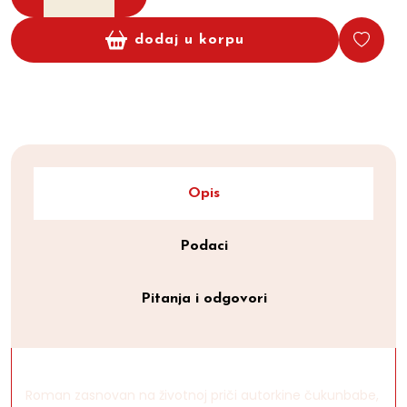
dodaj u korpu
Opis
Podaci
Pitanja i odgovori
Roman zasnovan na životnoj priči autorkine čukunbabe,