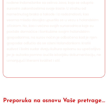
rođene Indonežanke sa ostrva Java, koja se oduprla
surovim zakonitostima svoje kaste. U strahu od
nametnutog braka a takođe i iz radoznalosti, kao
veoma mlada devojka upustila se u vezu s holandskim
oficirom. No, kao i većina svojih sunarodnica koje su
postale domaćice i konkubine svojim holandskim
gospodarima, na surov način je odbačena kad je njen
gospodar odlučio da se oženi Holanđankom. Kratki
suživot i bolni sudar dveju kultura opisanu su upečatljivo
jer je autorka pomno izučila istorijsku dokumentaciju, ne
umanjujući literarni kvalitet i stil.
Preporuka na osnovu Vaše pretrage...