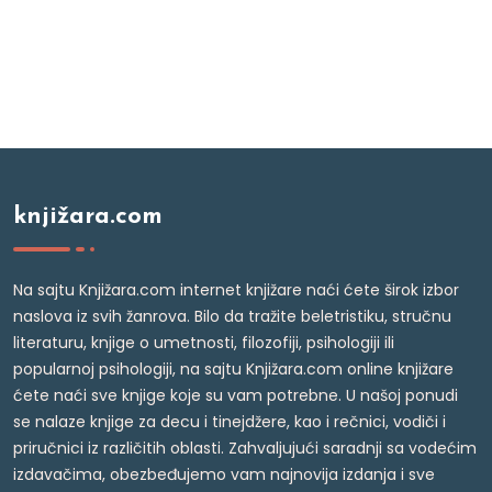
knjižara.com
Na sajtu Knjižara.com internet knjižare naći ćete širok izbor
naslova iz svih žanrova. Bilo da tražite beletristiku, stručnu
literaturu, knjige o umetnosti, filozofiji, psihologiji ili
popularnoj psihologiji, na sajtu Knjižara.com online knjižare
ćete naći sve knjige koje su vam potrebne. U našoj ponudi
se nalaze knjige za decu i tinejdžere, kao i rečnici, vodiči i
priručnici iz različitih oblasti. Zahvaljujući saradnji sa vodećim
izdavačima, obezbeđujemo vam najnovija izdanja i sve