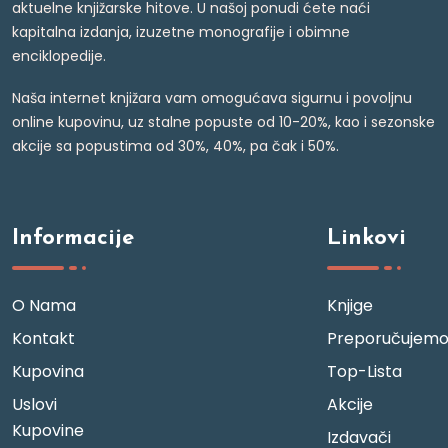
aktuelne knjižarske hitove. U našoj ponudi ćete naći
kapitalna izdanja, izuzetne monografije i obimne
enciklopedije.
Naša internet knjižara vam omogućava sigurnu i povoljnu
online kupovinu, uz stalne popuste od 10-20%, kao i sezonske
akcije sa popustima od 30%, 40%, pa čak i 50%.
Informacije
Linkovi
O Nama
Knjige
Kontakt
Preporučujem
Kupovina
Top-Lista
Uslovi
Akcije
Kupovine
Izdavači