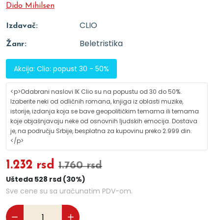
Dido Mihilsen
CLIO
Izdavač:
Beletristika
Žanr:
Akcija: Clio: popust 30 - 50%
<p>Odabrani naslovi IK Clio su na popustu od 30 do 50%.
Izaberite neki od odličnih romana, knjiga iz oblasti muzike,
istorije, izdanja koja se bave geopolitičkim temama ili temama
koje objašnjavaju neke od osnovnih ljudskih emocija. Dostava
je, na području Srbije, besplatna za kupovinu preko 2.999 din.
</p>
1.232 rsd
1.760 rsd
Ušteda 528 rsd (30%)
Sve cene su sa uračunatim PDV-om.