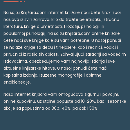
Na sajtu Knjižara.com internet knjižare naći ćete širok izbor
naslova iz svih žanrova. Bilo da tražite beletristiku, stručnu
literaturu, knjige o umetnosti, filozofiji, psihologiji ili
popularnoj psihologiji, na sajtu Knjižara.com online knjižare
ćete naći sve knjige koje su vam potrebne. U našoj ponudi
se nalaze knjige za decu i tinejdžere, kao i rečnici, vodiči i
priručnici iz različitih oblasti. Zahvaljujući saradnji sa vodećim
izdavačima, obezbeđujemo vam najnovija izdanja i sve
aktuelne knjižarske hitove. U našoj ponudi ćete naći
kapitalna izdanja, izuzetne monografije i obimne
enciklopedije.
Naša internet knjižara vam omogućava sigurnu i povoljnu
online kupovinu, uz stalne popuste od 10-20%, kao i sezonske
akcije sa popustima od 30%, 40%, pa čak i 50%.