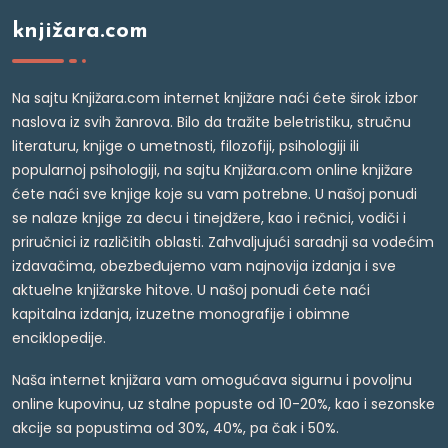
knjižara.com
Na sajtu Knjižara.com internet knjižare naći ćete širok izbor
naslova iz svih žanrova. Bilo da tražite beletristiku, stručnu
literaturu, knjige o umetnosti, filozofiji, psihologiji ili
popularnoj psihologiji, na sajtu Knjižara.com online knjižare
ćete naći sve knjige koje su vam potrebne. U našoj ponudi
se nalaze knjige za decu i tinejdžere, kao i rečnici, vodiči i
priručnici iz različitih oblasti. Zahvaljujući saradnji sa vodećim
izdavačima, obezbeđujemo vam najnovija izdanja i sve
aktuelne knjižarske hitove. U našoj ponudi ćete naći
kapitalna izdanja, izuzetne monografije i obimne
enciklopedije.
Naša internet knjižara vam omogućava sigurnu i povoljnu
online kupovinu, uz stalne popuste od 10-20%, kao i sezonske
akcije sa popustima od 30%, 40%, pa čak i 50%.