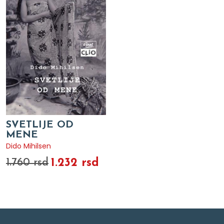
SVETLIJE OD
MENE
Dido Mihilsen
1.232 rsd
1.760 rsd