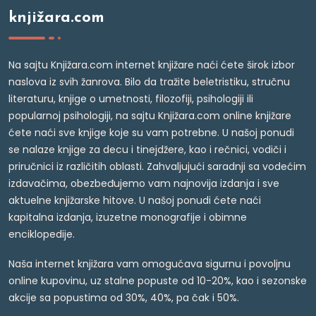
knjižara.com
Na sajtu Knjižara.com internet knjižare naći ćete širok izbor
naslova iz svih žanrova. Bilo da tražite beletristiku, stručnu
literaturu, knjige o umetnosti, filozofiji, psihologiji ili
popularnoj psihologiji, na sajtu Knjižara.com online knjižare
ćete naći sve knjige koje su vam potrebne. U našoj ponudi
se nalaze knjige za decu i tinejdžere, kao i rečnici, vodiči i
priručnici iz različitih oblasti. Zahvaljujući saradnji sa vodećim
izdavačima, obezbeđujemo vam najnovija izdanja i sve
aktuelne knjižarske hitove. U našoj ponudi ćete naći
kapitalna izdanja, izuzetne monografije i obimne
enciklopedije.
Naša internet knjižara vam omogućava sigurnu i povoljnu
online kupovinu, uz stalne popuste od 10-20%, kao i sezonske
akcije sa popustima od 30%, 40%, pa čak i 50%.