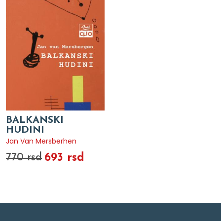
BALKANSKI
HUDINI
Jan Van Mersberhen
693 rsd
770 rsd