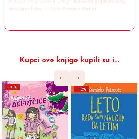
za ljubavne probleme u knjizi
"Kako da preżivim svoj
život bez tebe
" autorke
Fransin Omen
.
Kupci ove knjige kupili su i...
-10%
-10%