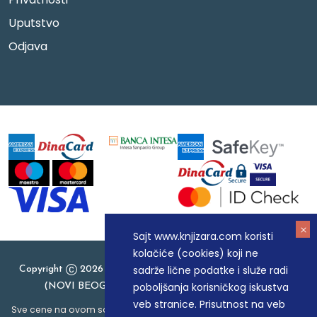
Uputstvo
Odjava
Sajt www.knjizara.com koristi
kolačiće (cookies) koji ne
sadrže lične podatke i služe radi
Copyright
2026 Knjizara.com - MAKART DOO BEOGRAD
poboljšanja korisničkog iskustva
(NOVI BEOGRAD), PIB: 105184104, MB: 20337524
veb stranice. Prisutnost na veb
Sve cene na ovom sajtu iskazane su u dinarima. PDV je uračunat u