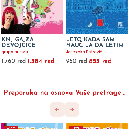
KNJIGA ZA
LETO KADA SAM
DEVOJČICE
NAUČILA DA LETIM
grupa autora
Jasminka Petrović
1.584 rsd
855 rsd
1.760 rsd
950 rsd
Preporuka na osnovu Vaše pretrage...
-10%
-10%