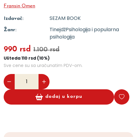
Fransin Omen
SEZAM BOOK
Izdavač:
Tinejdž
Psihologija i popularna
Žanr:
psihologija
990 rsd
1.100 rsd
Ušteda 110 rsd (10%)
Sve cene su sa uračunatim PDV-om.
dodaj u korpu