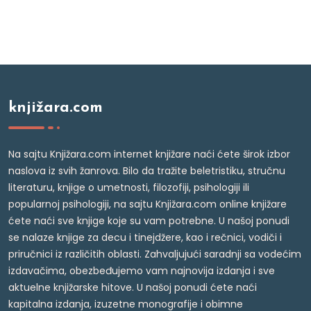
knjižara.com
Na sajtu Knjižara.com internet knjižare naći ćete širok izbor
naslova iz svih žanrova. Bilo da tražite beletristiku, stručnu
literaturu, knjige o umetnosti, filozofiji, psihologiji ili
popularnoj psihologiji, na sajtu Knjižara.com online knjižare
ćete naći sve knjige koje su vam potrebne. U našoj ponudi
se nalaze knjige za decu i tinejdžere, kao i rečnici, vodiči i
priručnici iz različitih oblasti. Zahvaljujući saradnji sa vodećim
izdavačima, obezbeđujemo vam najnovija izdanja i sve
aktuelne knjižarske hitove. U našoj ponudi ćete naći
kapitalna izdanja, izuzetne monografije i obimne