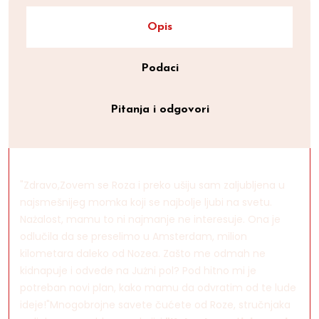
Opis
Podaci
Pitanja i odgovori
"Zdravo,Zovem se Roza i preko ušiju sam zaljubljena u
najsmešnijeg momka koji se najbolje ljubi na svetu.
Nażalost, mamu to ni najmanje ne interesuje. Ona je
odlučila da se preselimo u Amsterdam, milion
kilometara daleko od Nozea. Zašto me odmah ne
kidnapuje i odvede na Jużni pol? Pod hitno mi je
potreban novi plan, kako mamu da odvratim od te lude
ideje!"Mnogobrojne savete čućete od Roze, stručnjaka