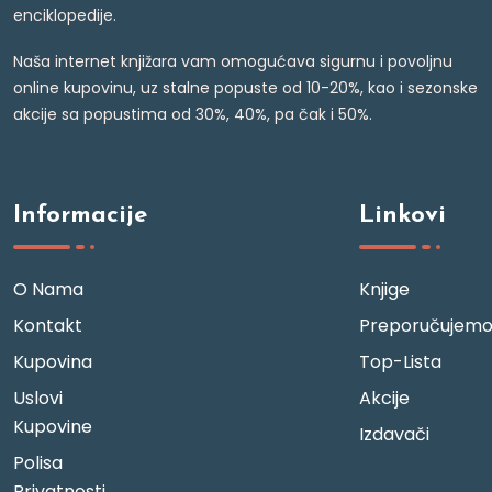
enciklopedije.
Naša internet knjižara vam omogućava sigurnu i povoljnu
online kupovinu, uz stalne popuste od 10-20%, kao i sezonske
akcije sa popustima od 30%, 40%, pa čak i 50%.
Informacije
Linkovi
O Nama
Knjige
Kontakt
Preporučujem
Kupovina
Top-Lista
Uslovi
Akcije
Kupovine
Izdavači
Polisa
Privatnosti