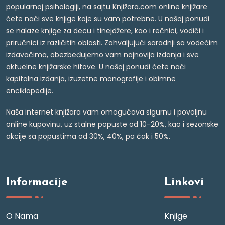
popularnoj psihologiji, na sajtu Knjižara.com online knjižare
ćete naći sve knjige koje su vam potrebne. U našoj ponudi
se nalaze knjige za decu i tinejdžere, kao i rečnici, vodiči i
priručnici iz različitih oblasti. Zahvaljujući saradnji sa vodećim
izdavačima, obezbeđujemo vam najnovija izdanja i sve
aktuelne knjižarske hitove. U našoj ponudi ćete naći
kapitalna izdanja, izuzetne monografije i obimne
enciklopedije.
Naša internet knjižara vam omogućava sigurnu i povoljnu
online kupovinu, uz stalne popuste od 10-20%, kao i sezonske
akcije sa popustima od 30%, 40%, pa čak i 50%.
Informacije
Linkovi
O Nama
Knjige