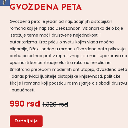
GVOZDENA PETA
Gvozdena peta je jedan od najuticajnijih distopijskih
romana koji je napisao Džek London, vizionarsko delo koje
istražuje teme moći, društvene nejednakosti i
autoritarizma. Kroz priču o svetu kojim vlada moćna
oligarhija, Džek London u romanu Gvozdena peta prikazuje
borbu pojedinca protiv represivnog sistema i upozorava na
opasnosti koncentracije vlasti u rukama nekolicine.
Smatrana pretečom modernih antiutopija, Gvozdena peta
i danas privlači ljubitelje distopijske književnosti, političke
fikcije i romana koji podstiču razmišljanje o slobodi, društvu
i budućnosti.
990 rsd
1.320 rsd
Detaljnije