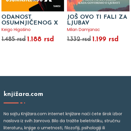
ODANOST
JOŠ OVO TI FALI ZA
OSUMNJIČENOG X
LJUBAV
Keigo Higašino
Milan Damjanac
1.188 rsd
1.199 rsd
1.485 rsd
1.332 rsd
knjižara.com
Na sajtu Knjižara.com internet knjižare naći ćete širok izbor
naslova iz svih žanrova. Bilo da tražite beletristiku, stručnu
literaturu, knjige o umetnosti, filozofiji, psihologiji ili