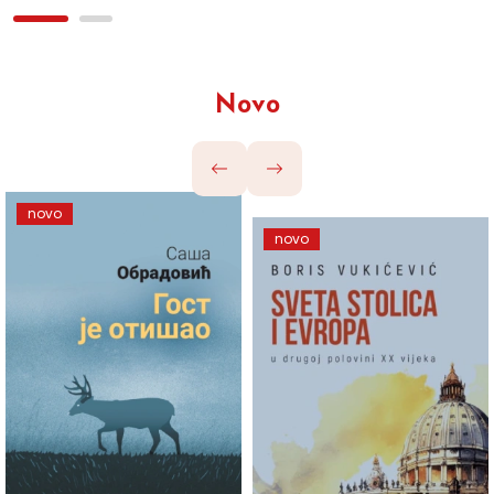
Novo
novo
novo