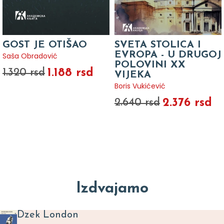
GOST JE OTIŠAO
SVETA STOLICA I
EVROPA - U DRUGOJ
Saša Obradović
POLOVINI XX
1.188 rsd
1.320 rsd
VIJEKA
Boris Vukićević
2.376 rsd
2.640 rsd
Izdvajamo
Dzek London