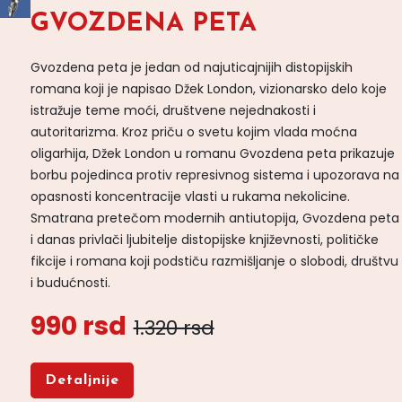
GVOZDENA PETA
Gvozdena peta je jedan od najuticajnijih distopijskih
romana koji je napisao Džek London, vizionarsko delo koje
istražuje teme moći, društvene nejednakosti i
autoritarizma. Kroz priču o svetu kojim vlada moćna
oligarhija, Džek London u romanu Gvozdena peta prikazuje
borbu pojedinca protiv represivnog sistema i upozorava na
opasnosti koncentracije vlasti u rukama nekolicine.
Smatrana pretečom modernih antiutopija, Gvozdena peta
i danas privlači ljubitelje distopijske književnosti, političke
fikcije i romana koji podstiču razmišljanje o slobodi, društvu
i budućnosti.
990 rsd
1.320 rsd
Detaljnije