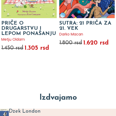
PRIČE O
SUTRA: 21 PRIČA ZA
DRUGARSTVU I
21. VEK
LEPOM PONAŠANJU
Darko Macan
Metju Oldam
1.620 rsd
1.800 rsd
1.305 rsd
1.450 rsd
Izdvajamo
Dzek London