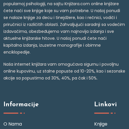
popularnoj psihologiji, na sajtu Knjižara.com online knjižare
ćete naći sve knjige koje su vam potrebne. U našoj ponudi
se nalaze knjige za decu i tinejdžere, kao i rečnici, vodiči i
priručnici iz različitih oblasti. Zahvaljujući saradnji sa vodećim
izdavačima, obezbeđujemo vam najnovija izdanja i sve
aktuelne knjižarske hitove. U našoj ponudi ćete naći
kapitalna izdanja, izuzetne monografije i obimne
enciklopedije.
Naša internet knjižara vam omogućava sigurnu i povoljnu
online kupovinu, uz stalne popuste od 10-20%, kao i sezonske
akcije sa popustima od 30%, 40%, pa čak i 50%.
Informacije
Linkovi
O Nama
Knjige