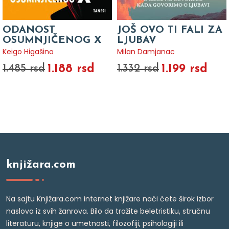
ODANOST
JOŠ OVO TI FALI ZA
OSUMNJIČENOG X
LJUBAV
Keigo Higašino
Milan Damjanac
1.188 rsd
1.199 rsd
1.485 rsd
1.332 rsd
knjižara.com
Na sajtu Knjižara.com internet knjižare naći ćete širok izbor
naslova iz svih žanrova. Bilo da tražite beletristiku, stručnu
literaturu, knjige o umetnosti, filozofiji, psihologiji ili