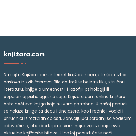
knjižara.com
Na sajtu Knjižara.com internet knjižare naći ćete širok izbor
naslova iz svih žanrova. Bilo da tražite beletristiku, stručnu
literaturu, knjige o umetnosti, filozofiji, psihologiji ili
popularnoj psihologiji, na sajtu Knjižara.com online knjižare
ćete naći sve knjige koje su vam potrebne. U našoj ponudi
se nalaze knjige za decu i tinejdžere, kao i rečnici, vodiči i
priručnici iz različitih oblasti. Zahvaljujući saradnji sa vodećim
izdavačima, obezbeđujemo vam najnovija izdanja i sve
aktuelne knjižarske hitove. U našoj ponudi ćete naći