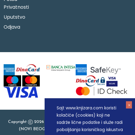
Privatnosti
Uputstvo
Odjava
Sajt www.knjizara.com koristi
kolačiće (cookies) koji ne
sadrže lične podatke i služe radi
Copyright
2026 Knjizara.com - MAKART DOO BEOGRAD
poboljšanja korisničkog iskustva
(NOVI BEOGRAD), PIB: 105184104, MB: 20337524