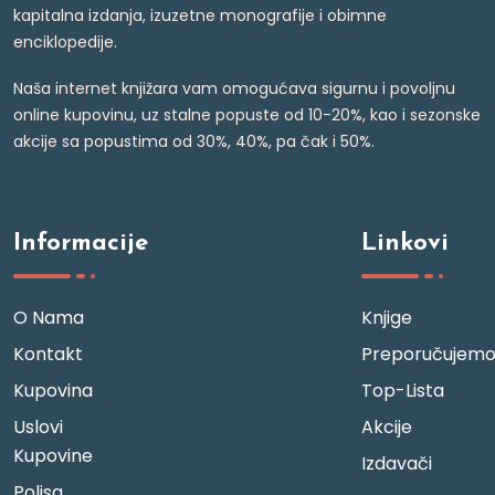
kapitalna izdanja, izuzetne monografije i obimne
enciklopedije.
Naša internet knjižara vam omogućava sigurnu i povoljnu
online kupovinu, uz stalne popuste od 10-20%, kao i sezonske
akcije sa popustima od 30%, 40%, pa čak i 50%.
Informacije
Linkovi
O Nama
Knjige
Kontakt
Preporučujem
Kupovina
Top-Lista
Uslovi
Akcije
Kupovine
Izdavači
Polisa