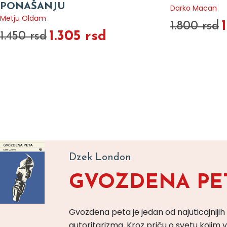
PONAŠANJU
Darko Macan
Metju Oldam
1.800 rsd
1.305 rsd
1.450 rsd
Dzek London
GVOZDENA PE
Gvozdena peta je jedan od najuticajnijih
autoritarizma. Kroz priču o svetu koji