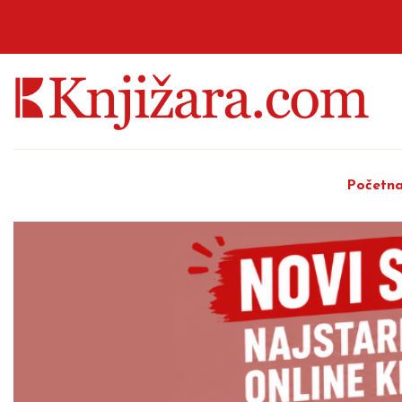
Početn