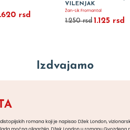
VILENJAK
Žan-Lik Fromantal
1.620 rsd
1.125 rsd
1.250 rsd
Izdvajamo
TA
 distopijskih romana koji je napisao Džek London, vizionars
m vlada moćna oligarhija, Džek London u romanu Gvozdena 