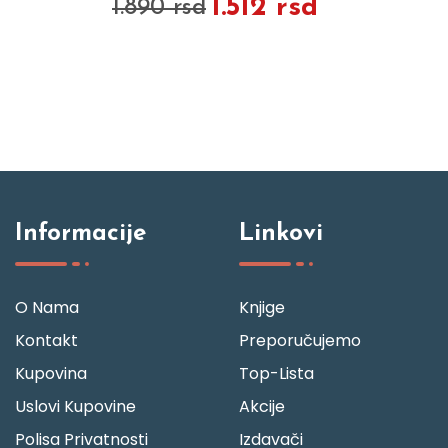
1.512 rsd
1.890 rsd
Informacije
Linkovi
O Nama
Knjige
Kontakt
Preporučujemo
Kupovina
Top-Lista
Uslovi Kupovine
Akcije
Polisa Privatnosti
Izdavači