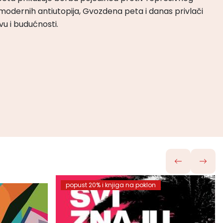
odernih antiutopija, Gvozdena peta i danas privlači
tvu i budućnosti.
popust 20% i knjiga na poklon