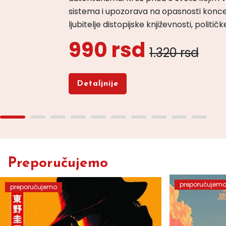
sistema i upozorava na opasnosti konce
ljubitelje distopijske književnosti, politi
990 rsd
1.320 rsd
Detaljnije
Preporučujemo
preporučujem
preporučujemo