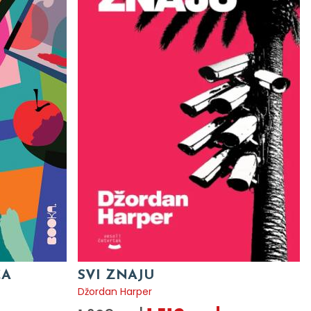
CA
SVI ZNAJU
Džordan Harper