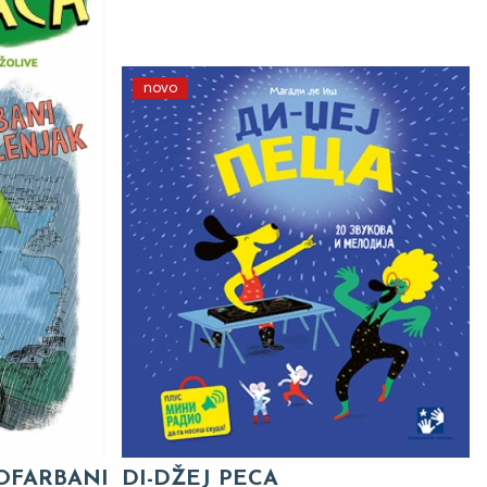
novo
 OFARBANI
DI-DŽEJ PECA