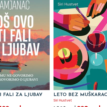
I FALI ZA LJUBAV
LETO BEZ MUŠKARA
c
Siri Hustvet