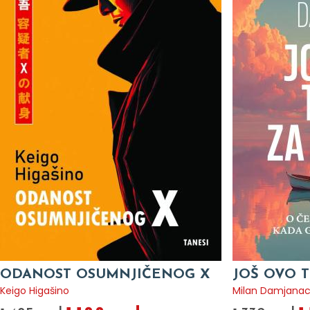
ODANOST OSUMNJIČENOG X
JOŠ OVO T
Keigo Higašino
Milan Damjana