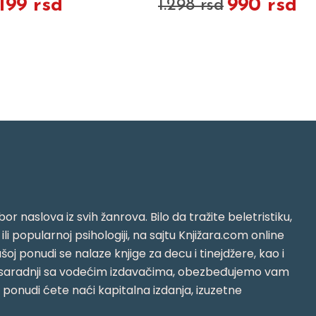
.199 rsd
990 rsd
1.298 rsd
or naslova iz svih žanrova. Bilo da tražite beletristiku,
i ili popularnoj psihologiji, na sajtu Knjižara.com online
oj ponudi se nalaze knjige za decu i tinejdžere, kao i
jujući saradnji sa vodećim izdavačima, obezbeđujemo vam
j ponudi ćete naći kapitalna izdanja, izuzetne