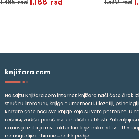
1.188 rsd
1
1.485 rsd
1.332 rsd
knjižara.com
Na sajtu Knjižara.com internet knjižare naći ćete širok izb
stručnu literaturu, knjige o umetnosti, filozofiji, psihologij
knjižare ćete naći sve knjige koje su vam potrebne. U naš
rečnici, vodiči i priručnici iz različitih oblasti. Zahval
najnovija izdanja i sve aktuelne knjižarske hitove. U našo
monografije i obimne enciklopedije.