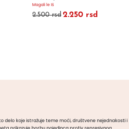
Magali le Iš
2.250 rsd
2.500 rsd
ko delo koje istražuje teme moći, društvene nejednakosti i
peta prikazuje borbu pojedinca protiv represivnog