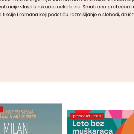
ntracije vlasti u rukama nekolicine. Smatrana pretečom m
čke fikcije i romana koji podstiču razmišljanje o slobodi, druš
o
preporučujemo