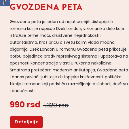
GVOZDENA PETA
Gvozdena peta je jedan od najuticajnijih distopijskih
romana koji je napisao Džek London, vizionarsko delo koje
istražuje teme moći, društvene nejednakosti i
autoritarizma. Kroz priču o svetu kojim vlada moćna
oligarhija, Džek London u romanu Gvozdena peta prikazuje
borbu pojedinca protiv represivnog sistema i upozorava na
opasnosti koncentracije vlasti u rukama nekolicine.
Smatrana pretečom modernih antiutopija, Gvozdena peta
i danas privlači ljubitelje distopijske književnosti, političke
fikcije i romana koji podstiču razmišljanje o slobodi, društvu
i budućnosti.
990 rsd
1.320 rsd
Detaljnije