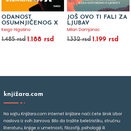
ODANOST
JOŠ OVO TI FALI ZA
OSUMNJIČENOG X
LJUBAV
Keigo Higašino
Milan Damjanac
1.188 rsd
1.199 rsd
1.485 rsd
1.332 rsd
knjižara.com
Na sajtu Knjižara.com internet knjižare naći ćete širok izbor
naslova iz svih žanrova. Bilo da tražite beletristiku, stručnu
literaturu, knjige o umetnosti, filozofiji, psihologiji ili