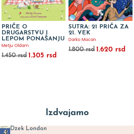
PRIČE O
SUTRA: 21 PRIČA ZA
DRUGARSTVU I
21. VEK
LEPOM PONAŠANJU
Darko Macan
Metju Oldam
1.620 rsd
1.800 rsd
1.305 rsd
1.450 rsd
Izdvajamo
Dzek London