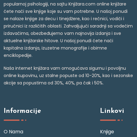
popularnoj psihologiji, na sajtu Knjižara.com online knjižare
ćete naći sve knjige koje su vam potrebne. U našoj ponudi
se nalaze knjige za decu i tinejdžere, kao i rečnici, vodiči i
priručnici iz različitih oblasti. Zahvaljujući saradnji sa vodećim
izdavačima, obezbeđujemo vam najnovija izdanja i sve
aktuelne knjižarske hitove. U našoj ponudi ćete naći
kapitalna izdanja, izuzetne monografije i obimne
enciklopedije.
Naša internet knjižara vam omogućava sigurnu i povoljnu
online kupovinu, uz stalne popuste od 10-20%, kao i sezonske
akcije sa popustima od 30%, 40%, pa čak i 50%.
Informacije
Linkovi
O Nama
Knjige