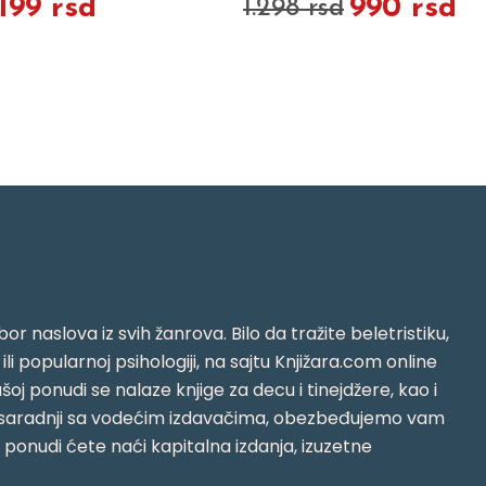
.199 rsd
990 rsd
1.298 rsd
or naslova iz svih žanrova. Bilo da tražite beletristiku,
i ili popularnoj psihologiji, na sajtu Knjižara.com online
oj ponudi se nalaze knjige za decu i tinejdžere, kao i
jujući saradnji sa vodećim izdavačima, obezbeđujemo vam
j ponudi ćete naći kapitalna izdanja, izuzetne