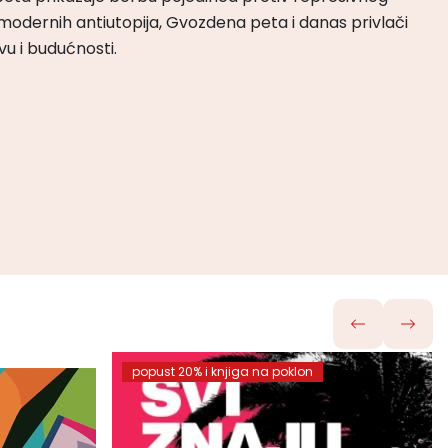
odernih antiutopija, Gvozdena peta i danas privlači
tvu i budućnosti.
popust 20% i knjiga na poklon