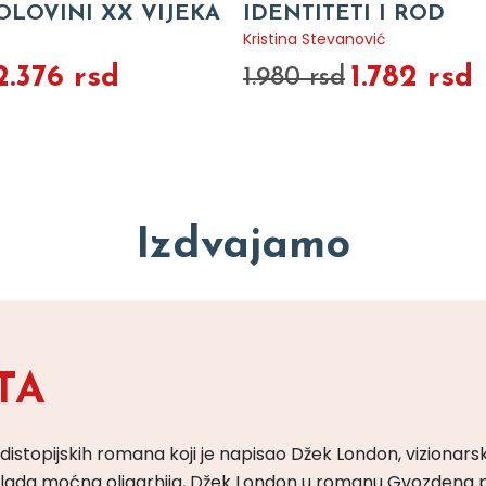
OLOVINI XX VIJEKA
IDENTITETI I ROD
Kristina Stevanović
2.376 rsd
1.782 rsd
1.980 rsd
Izdvajamo
TA
 distopijskih romana koji je napisao Džek London, vizionars
m vlada moćna oligarhija, Džek London u romanu Gvozdena 