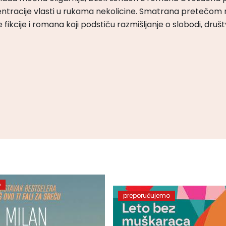
ntracije vlasti u rukama nekolicine. Smatrana pretečom m
čke fikcije i romana koji podstiču razmišljanje o slobodi, druš
o
preporučujemo