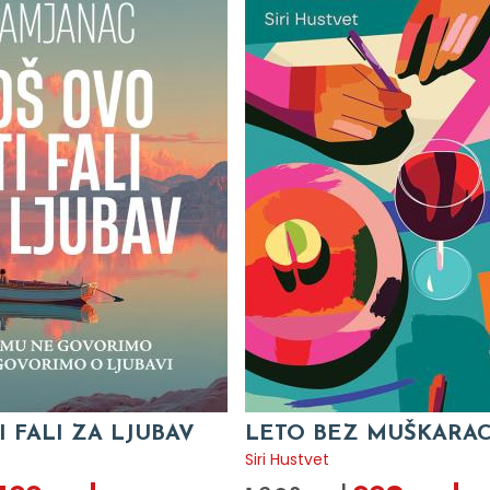
I FALI ZA LJUBAV
LETO BEZ MUŠKARA
c
Siri Hustvet