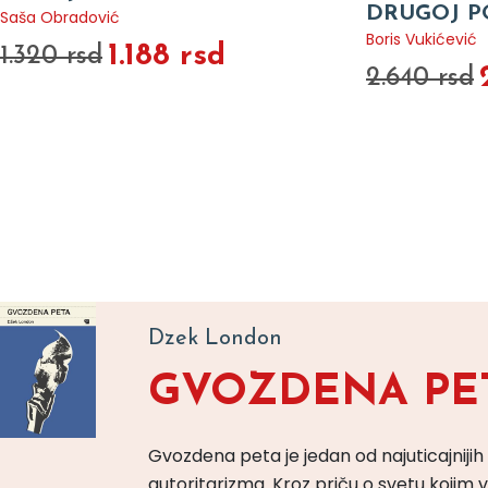
DRUGOJ P
Saša Obradović
Boris Vukićević
1.188 rsd
1.320 rsd
2.640 rsd
Dzek London
GVOZDENA PE
Gvozdena peta je jedan od najuticajnijih
autoritarizma. Kroz priču o svetu koji