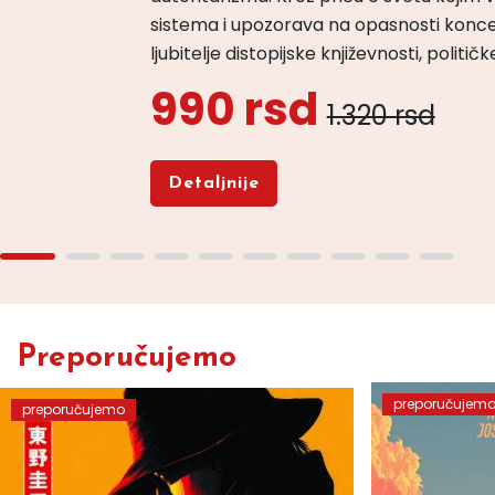
sistema i upozorava na opasnosti konce
ljubitelje distopijske književnosti, politi
990 rsd
1.320 rsd
Detaljnije
Preporučujemo
preporučujem
preporučujemo