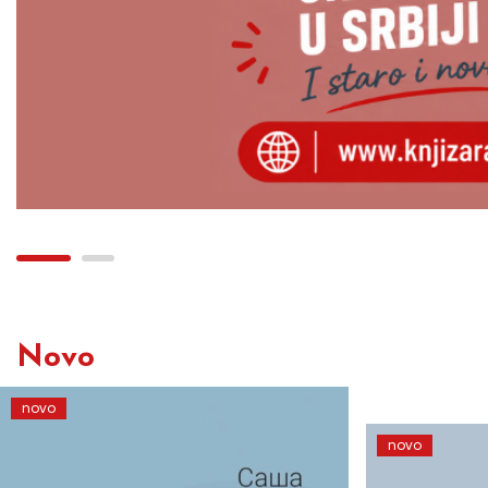
Novo
novo
novo