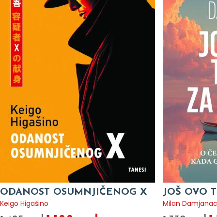
ODANOST OSUMNJIČENOG X
JOŠ OVO T
Keigo Higašino
Milan Damjana