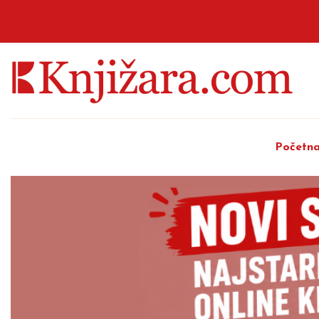
Početn