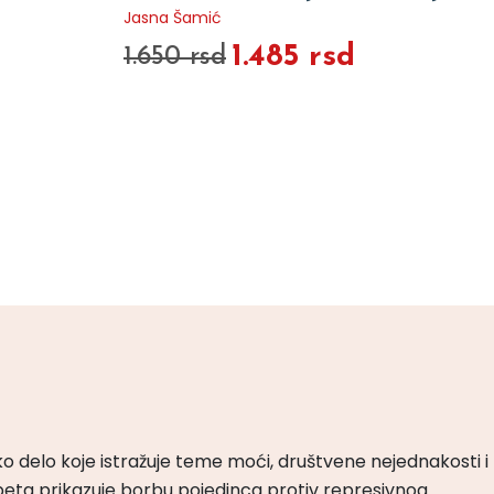
Jasna Šamić
1.485 rsd
1.650 rsd
ko delo koje istražuje teme moći, društvene nejednakosti i
peta prikazuje borbu pojedinca protiv represivnog