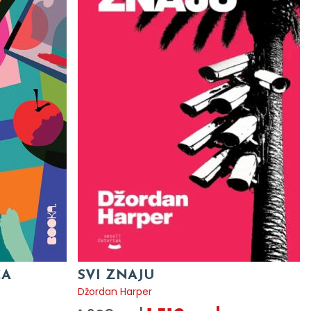
CA
SVI ZNAJU
Džordan Harper