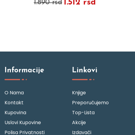
1.512 rsd
1.890 rsd
Informacije
Linkovi
O Nama
Knjige
Kontakt
Preporučujemo
Kupovina
Top-Lista
Uslovi Kupovine
Akcije
Polisa Privatnosti
Izdavači