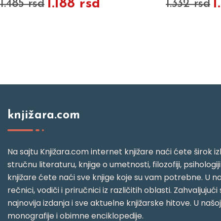
1.188 rsd
1
1.485 rsd
1.332 rsd
knjižara.com
Na sajtu Knjižara.com internet knjižare naći ćete širok izb
stručnu literaturu, knjige o umetnosti, filozofiji, psihologij
knjižare ćete naći sve knjige koje su vam potrebne. U naš
rečnici, vodiči i priručnici iz različitih oblasti. Zahval
najnovija izdanja i sve aktuelne knjižarske hitove. U našo
monografije i obimne enciklopedije.