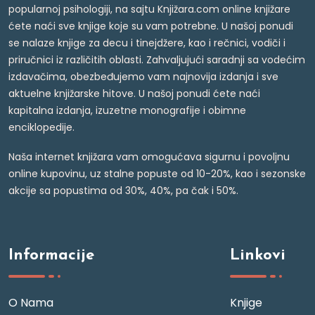
popularnoj psihologiji, na sajtu Knjižara.com online knjižare
ćete naći sve knjige koje su vam potrebne. U našoj ponudi
se nalaze knjige za decu i tinejdžere, kao i rečnici, vodiči i
priručnici iz različitih oblasti. Zahvaljujući saradnji sa vodećim
izdavačima, obezbeđujemo vam najnovija izdanja i sve
aktuelne knjižarske hitove. U našoj ponudi ćete naći
kapitalna izdanja, izuzetne monografije i obimne
enciklopedije.
Naša internet knjižara vam omogućava sigurnu i povoljnu
online kupovinu, uz stalne popuste od 10-20%, kao i sezonske
akcije sa popustima od 30%, 40%, pa čak i 50%.
Informacije
Linkovi
O Nama
Knjige