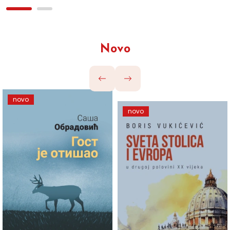
Novo
novo
novo