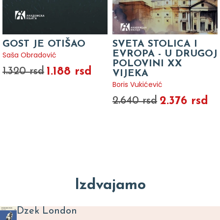
GOST JE OTIŠAO
SVETA STOLICA I
EVROPA - U DRUGOJ
Saša Obradović
POLOVINI XX
1.188 rsd
1.320 rsd
VIJEKA
Boris Vukićević
2.376 rsd
2.640 rsd
Izdvajamo
Dzek London