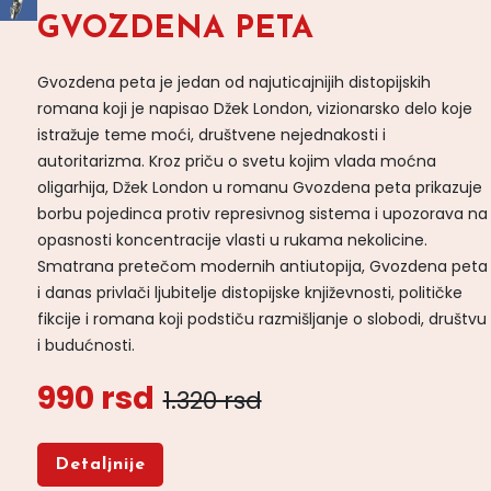
GVOZDENA PETA
Gvozdena peta je jedan od najuticajnijih distopijskih
romana koji je napisao Džek London, vizionarsko delo koje
istražuje teme moći, društvene nejednakosti i
autoritarizma. Kroz priču o svetu kojim vlada moćna
oligarhija, Džek London u romanu Gvozdena peta prikazuje
borbu pojedinca protiv represivnog sistema i upozorava na
opasnosti koncentracije vlasti u rukama nekolicine.
Smatrana pretečom modernih antiutopija, Gvozdena peta
i danas privlači ljubitelje distopijske književnosti, političke
fikcije i romana koji podstiču razmišljanje o slobodi, društvu
i budućnosti.
990 rsd
1.320 rsd
Detaljnije