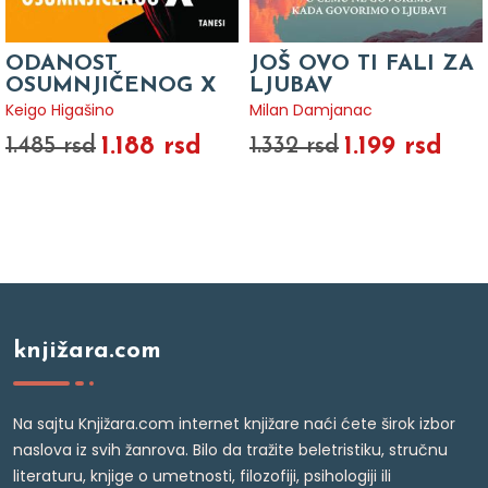
ODANOST
JOŠ OVO TI FALI ZA
OSUMNJIČENOG X
LJUBAV
Keigo Higašino
Milan Damjanac
1.188 rsd
1.199 rsd
1.485 rsd
1.332 rsd
knjižara.com
Na sajtu Knjižara.com internet knjižare naći ćete širok izbor
naslova iz svih žanrova. Bilo da tražite beletristiku, stručnu
literaturu, knjige o umetnosti, filozofiji, psihologiji ili