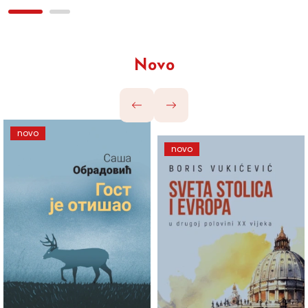
Novo
novo
novo