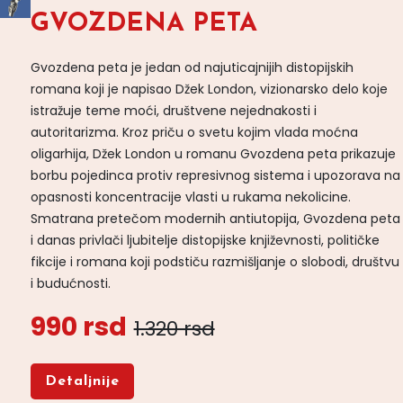
GVOZDENA PETA
Gvozdena peta je jedan od najuticajnijih distopijskih
romana koji je napisao Džek London, vizionarsko delo koje
istražuje teme moći, društvene nejednakosti i
autoritarizma. Kroz priču o svetu kojim vlada moćna
oligarhija, Džek London u romanu Gvozdena peta prikazuje
borbu pojedinca protiv represivnog sistema i upozorava na
opasnosti koncentracije vlasti u rukama nekolicine.
Smatrana pretečom modernih antiutopija, Gvozdena peta
i danas privlači ljubitelje distopijske književnosti, političke
fikcije i romana koji podstiču razmišljanje o slobodi, društvu
i budućnosti.
990 rsd
1.320 rsd
Detaljnije