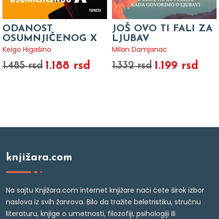
ODANOST
JOŠ OVO TI FALI ZA
OSUMNJIČENOG X
LJUBAV
Keigo Higašino
Milan Damjanac
1.188 rsd
1.199 rsd
1.485 rsd
1.332 rsd
knjižara.com
Na sajtu Knjižara.com internet knjižare naći ćete širok izbor
naslova iz svih žanrova. Bilo da tražite beletristiku, stručnu
literaturu, knjige o umetnosti, filozofiji, psihologiji ili