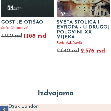
GOST JE OTIŠAO
SVETA STOLICA I
EVROPA - U DRUGOJ
Saša Obradović
POLOVINI XX
1.188 rsd
1.320 rsd
VIJEKA
Boris Vukićević
2.376 rsd
2.640 rsd
Izdvajamo
Dzek London