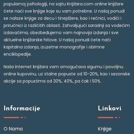
popularnoj psihologiji, na sajtu Knjižara.com online knjižare
ćete naći sve knjige koje su vam potrebne. U našoj ponudi
se nalaze knjige za decu i tinejdžere, kao i rečnici, vodiči i
priručnici iz različitih oblasti. Zahvaljujući saradnji sa vodećim
izdavačima, obezbeđujemo vam najnovija izdanja i sve
aktuelne knjižarske hitove. U našoj ponudi ćete naći
kapitalna izdanja, izuzetne monografije i obimne
enciklopedije.
Naša internet knjižara vam omogućava sigurnu i povoljnu
online kupovinu, uz stalne popuste od 10-20%, kao i sezonske
akcije sa popustima od 30%, 40%, pa čak i 50%.
Informacije
Linkovi
O Nama
Knjige