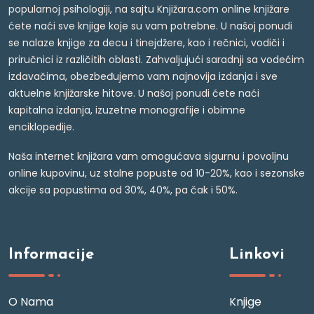
popularnoj psihologiji, na sajtu Knjižara.com online knjižare
ćete naći sve knjige koje su vam potrebne. U našoj ponudi
se nalaze knjige za decu i tinejdžere, kao i rečnici, vodiči i
priručnici iz različitih oblasti. Zahvaljujući saradnji sa vodećim
izdavačima, obezbeđujemo vam najnovija izdanja i sve
aktuelne knjižarske hitove. U našoj ponudi ćete naći
kapitalna izdanja, izuzetne monografije i obimne
enciklopedije.
Naša internet knjižara vam omogućava sigurnu i povoljnu
online kupovinu, uz stalne popuste od 10-20%, kao i sezonske
akcije sa popustima od 30%, 40%, pa čak i 50%.
Informacije
Linkovi
O Nama
Knjige