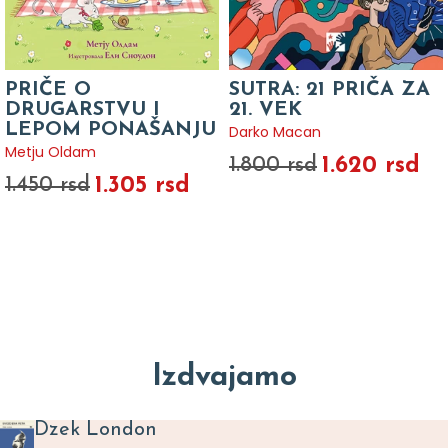
PRIČE O
SUTRA: 21 PRIČA ZA
DRUGARSTVU I
21. VEK
LEPOM PONAŠANJU
Darko Macan
Metju Oldam
1.620 rsd
1.800 rsd
1.305 rsd
1.450 rsd
Izdvajamo
Dzek London