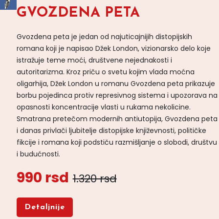
GVOZDENA PETA
Gvozdena peta je jedan od najuticajnijih distopijskih
romana koji je napisao Džek London, vizionarsko delo koje
istražuje teme moći, društvene nejednakosti i
autoritarizma. Kroz priču o svetu kojim vlada moćna
oligarhija, Džek London u romanu Gvozdena peta prikazuje
borbu pojedinca protiv represivnog sistema i upozorava na
opasnosti koncentracije vlasti u rukama nekolicine.
Smatrana pretečom modernih antiutopija, Gvozdena peta
i danas privlači ljubitelje distopijske književnosti, političke
fikcije i romana koji podstiču razmišljanje o slobodi, društvu
i budućnosti.
990 rsd
1.320 rsd
Detaljnije