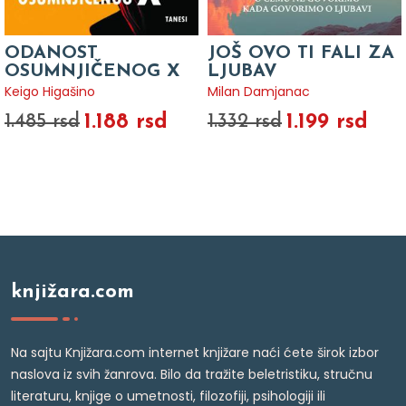
ODANOST
JOŠ OVO TI FALI ZA
OSUMNJIČENOG X
LJUBAV
Keigo Higašino
Milan Damjanac
1.188 rsd
1.199 rsd
1.485 rsd
1.332 rsd
knjižara.com
Na sajtu Knjižara.com internet knjižare naći ćete širok izbor
naslova iz svih žanrova. Bilo da tražite beletristiku, stručnu
literaturu, knjige o umetnosti, filozofiji, psihologiji ili