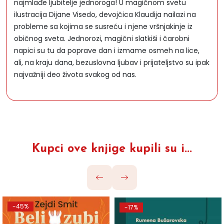
najmlađe ljubitelje jednoroga! U magičnom svetu
ilustracija Dijane Visedo, devojčica Klaudija nailazi na
probleme sa kojima se susreću i njene vršnjakinje iz
običnog sveta. Jednorozi, magični slatkiši i čarobni
napici su tu da poprave dan i izmame osmeh na lice,
ali, na kraju dana, bezuslovna ljubav i prijateljstvo su ipak
najvažniji deo života svakog od nas.
Kupci ove knjige kupili su i...
-45%
-17%