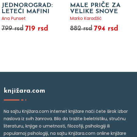
JEDNOROGRAD:
MALE PRIČE ZA
LETEĆI MAFINI
VELIKE SNOVE
Ana Punset
Marko Karadžić
719 rsd
794 rsd
799 rsd
882 rsd
knjižara.com
Na sajtu Knjižara.com internet knjižare naći ćete širok izbor
naslova iz svih žanrova. Bilo da tražite beletristiku, stručnu
literaturu, knjige o umetnosti, filozofiji, psihologiji ili
popularnoj psihologiji, na sajtu Knjižara.com online knjižare