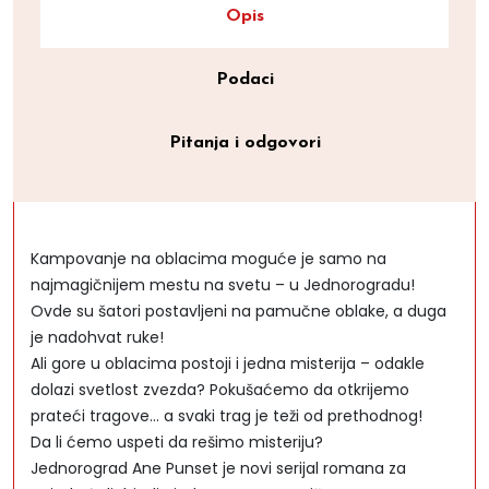
Opis
Podaci
Pitanja i odgovori
Kampovanje na oblacima moguće je samo na
najmagičnijem mestu na svetu – u Jednorogradu!
Ovde su šatori postavljeni na pamučne oblake, a duga
je nadohvat ruke!
Ali gore u oblacima postoji i jedna misterija – odakle
dolazi svetlost zvezda? Pokušaćemo da otkrijemo
prateći tragove… a svaki trag je teži od prethodnog!
Da li ćemo uspeti da rešimo misteriju?
Jednorograd Ane Punset je novi serijal romana za