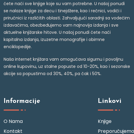
ćete naći sve knjige koje su vam potrebne. U našoj ponudi
se nalaze knjige za decu i tinejdžere, kao i rečnici, vodiči i
priručnici iz različitih oblasti. Zahvaljujući saradnji sa vodećim
izdavačima, obezbeđujemo vam najnovija izdanja i sve
aktuelne knjižarske hitove. U našoj ponudi ćete naći
kapitalna izdanja, izuzetne monografije i obimne
enciklopedije.
Naša internet knjižara vam omogućava sigurnu i povoljnu
online kupovinu, uz stalne popuste od 10-20%, kao i sezonske
akcije sa popustima od 30%, 40%, pa čak i 50%.
Informacije
Linkovi
O Nama
Knjige
Kontakt
Preporučujem