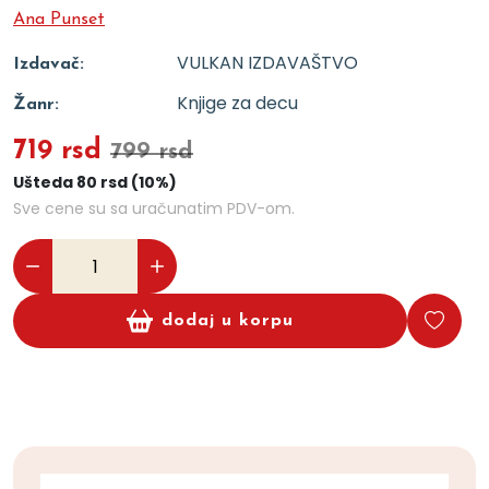
Ana Punset
VULKAN IZDAVAŠTVO
Izdavač:
Knjige za decu
Žanr:
719 rsd
799 rsd
Ušteda 80 rsd (10%)
Sve cene su sa uračunatim PDV-om.
dodaj u korpu