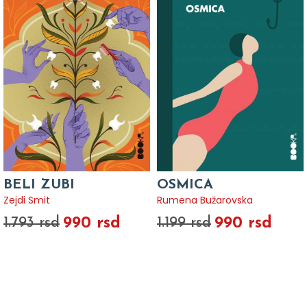
BELI ZUBI
OSMICA
Zejdi Smit
Rumena Bužarovska
990 rsd
990 rsd
1.793 rsd
1.199 rsd