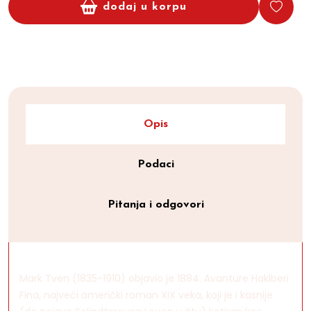
dodaj u korpu
Opis
Podaci
Pitanja i odgovori
Mark Tven (1835-1910) objavio je 1884. Avanture Haklberi
Fina, najveći američki roman XIX veka, koji je i kasnije