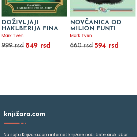
DOŽIVLJAJI
NOVČANICA OD
HAKLBERIJA FINA
MILION FUNTI
Mark Tven
Mark Tven
849 rsd
594 rsd
999 rsd
660 rsd
knjižara.com
Na sajtu Knjižara.com internet knjižare naći ćete širok izbor