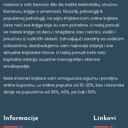
naslova iz svih žanrova. Bilo da tražite beletristiku, stručnu
literaturu, knjige o umetnosti, filozofiji, psihologiji ili
popularnoj psihologiji, na sajtu Knjižara.com online knjižare
ćete naći sve knjige koje su vam potrebne. U našoj ponudi
se nalaze knjige za decu i tinejdžere, kao i rečnici, vodiči i
priručnici iz različitih oblasti. Zahvaljujući saradnji sa vodećim
izdavačima, obezbeđujemo vam najnovija izdanja i sve
aktuelne knjižarske hitove. U našoj ponudi ćete naći
kapitalna izdanja, izuzetne monografije i obimne
enciklopedije.
Naša internet knjižara vam omogućava sigurnu i povoljnu
online kupovinu, uz stalne popuste od 10-20%, kao i sezonske
akcije sa popustima od 30%, 40%, pa čak i 50%.
Informacije
Linkovi