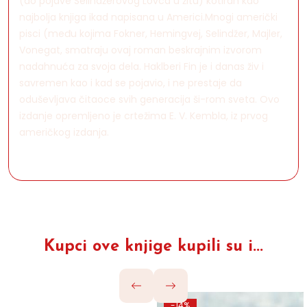
(do pojave Selindžerovog Lovca u žitu) kotiran kao
najbolja knjiga ikad napisana u Americi.Mnogi američki
pisci (među kojima Fokner, Hemingvej, Selindžer, Majler,
Vonegat, smatraju ovaj roman beskrajnim izvorom
nadahnuća za svoja dela. Haklberi Fin je i danas živ i
savremen kao i kad se pojavio, i ne prestaje da
oduševljava čitaoce svih generacija ši-rom sveta. Ovo
izdanje opremljeno je crtežima E. V. Kembla, iz prvog
američkog izdanja.
Kupci ove knjige kupili su i...
-14%