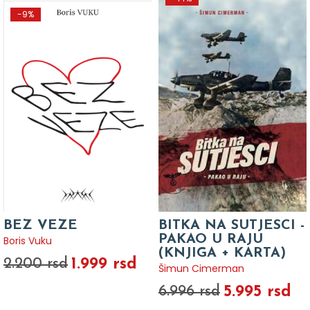
-9%
BEZ VEZE
BITKA NA SUTJESCI -
PAKAO U RAJU
Boris Vuku
(KNJIGA + KARTA)
1.999 rsd
2.200 rsd
Šimun Cimerman
5.995 rsd
6.996 rsd