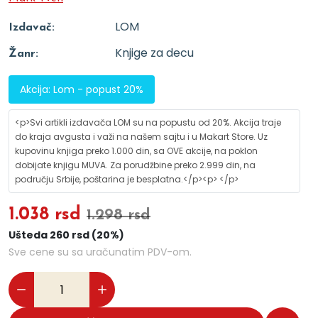
LOM
Izdavač:
Knjige za decu
Žanr:
Akcija: Lom - popust 20%
<p>Svi artikli izdavača LOM su na popustu od 20%. Akcija traje
do kraja avgusta i važi na našem sajtu i u Makart Store. Uz
kupovinu knjiga preko 1.000 din, sa OVE akcije, na poklon
dobijate knjigu MUVA. Za porudžbine preko 2.999 din, na
području Srbije, poštarina je besplatna.</p><p> </p>
1.038 rsd
1.298 rsd
Ušteda 260 rsd (20%)
Sve cene su sa uračunatim PDV-om.