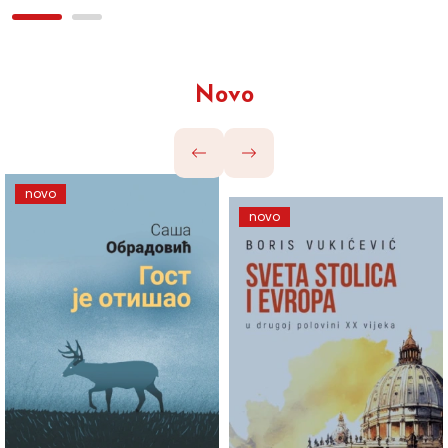
Novo
novo
novo