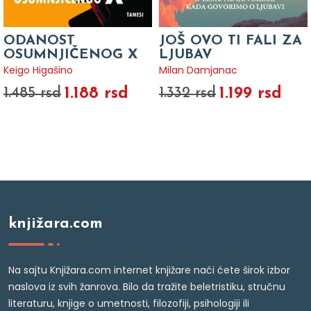
ODANOST
JOŠ OVO TI FALI ZA
OSUMNJIČENOG X
LJUBAV
Keigo Higašino
Milan Damjanac
1.188 rsd
1.199 rsd
1.485 rsd
1.332 rsd
knjižara.com
Na sajtu Knjižara.com internet knjižare naći ćete širok izbor
naslova iz svih žanrova. Bilo da tražite beletristiku, stručnu
literaturu, knjige o umetnosti, filozofiji, psihologiji ili