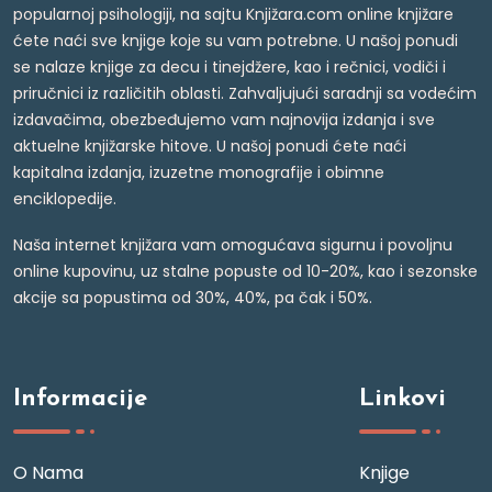
popularnoj psihologiji, na sajtu Knjižara.com online knjižare
ćete naći sve knjige koje su vam potrebne. U našoj ponudi
se nalaze knjige za decu i tinejdžere, kao i rečnici, vodiči i
priručnici iz različitih oblasti. Zahvaljujući saradnji sa vodećim
izdavačima, obezbeđujemo vam najnovija izdanja i sve
aktuelne knjižarske hitove. U našoj ponudi ćete naći
kapitalna izdanja, izuzetne monografije i obimne
enciklopedije.
Naša internet knjižara vam omogućava sigurnu i povoljnu
online kupovinu, uz stalne popuste od 10-20%, kao i sezonske
akcije sa popustima od 30%, 40%, pa čak i 50%.
Informacije
Linkovi
O Nama
Knjige