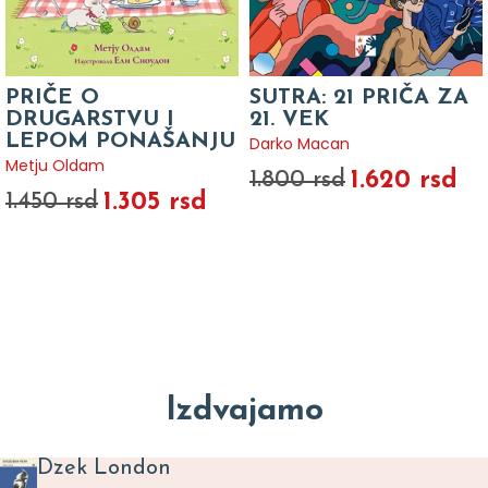
PRIČE O
SUTRA: 21 PRIČA ZA
DRUGARSTVU I
21. VEK
LEPOM PONAŠANJU
Darko Macan
Metju Oldam
1.620 rsd
1.800 rsd
1.305 rsd
1.450 rsd
Izdvajamo
Dzek London