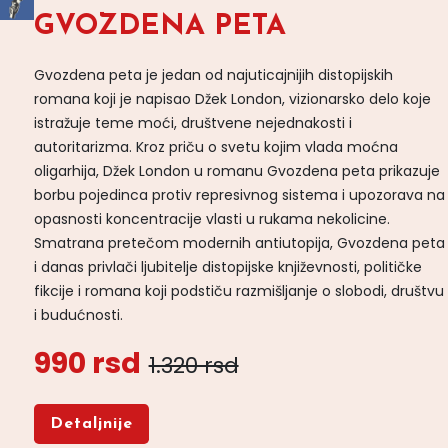
GVOZDENA PETA
Gvozdena peta je jedan od najuticajnijih distopijskih
romana koji je napisao Džek London, vizionarsko delo koje
istražuje teme moći, društvene nejednakosti i
autoritarizma. Kroz priču o svetu kojim vlada moćna
oligarhija, Džek London u romanu Gvozdena peta prikazuje
borbu pojedinca protiv represivnog sistema i upozorava na
opasnosti koncentracije vlasti u rukama nekolicine.
Smatrana pretečom modernih antiutopija, Gvozdena peta
i danas privlači ljubitelje distopijske književnosti, političke
fikcije i romana koji podstiču razmišljanje o slobodi, društvu
i budućnosti.
990 rsd
1.320 rsd
Detaljnije