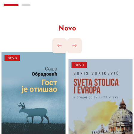
Novo
novo
novo