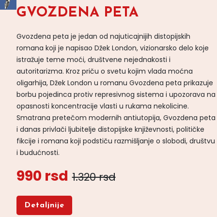
GVOZDENA PETA
Gvozdena peta je jedan od najuticajnijih distopijskih
romana koji je napisao Džek London, vizionarsko delo koje
istražuje teme moći, društvene nejednakosti i
autoritarizma. Kroz priču o svetu kojim vlada moćna
oligarhija, Džek London u romanu Gvozdena peta prikazuje
borbu pojedinca protiv represivnog sistema i upozorava na
opasnosti koncentracije vlasti u rukama nekolicine.
Smatrana pretečom modernih antiutopija, Gvozdena peta
i danas privlači ljubitelje distopijske književnosti, političke
fikcije i romana koji podstiču razmišljanje o slobodi, društvu
i budućnosti.
990 rsd
1.320 rsd
Detaljnije