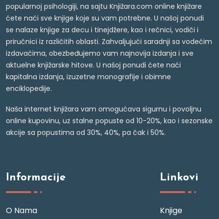
popularnoj psihologiji, na sajtu Knjižara.com online knjižare
ćete naći sve knjige koje su vam potrebne. U našoj ponudi
se nalaze knjige za decu i tinejdžere, kao i rečnici, vodiči i
priručnici iz različitih oblasti. Zahvaljujući saradnji sa vodećim
izdavačima, obezbeđujemo vam najnovija izdanja i sve
aktuelne knjižarske hitove. U našoj ponudi ćete naći
kapitalna izdanja, izuzetne monografije i obimne
enciklopedije.
Naša internet knjižara vam omogućava sigurnu i povoljnu
online kupovinu, uz stalne popuste od 10-20%, kao i sezonske
akcije sa popustima od 30%, 40%, pa čak i 50%.
Informacije
Linkovi
O Nama
Knjige