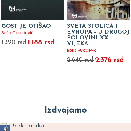
GOST JE OTIŠAO
SVETA STOLICA I
EVROPA - U DRUGOJ
Saša Obradović
POLOVINI XX
1.188 rsd
1.320 rsd
VIJEKA
Boris Vukićević
2.376 rsd
2.640 rsd
Izdvajamo
Dzek London