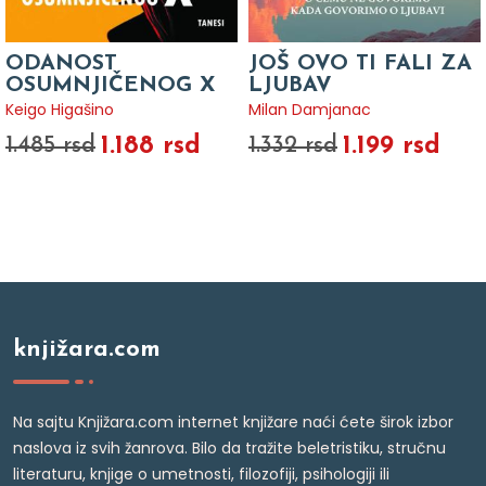
ODANOST
JOŠ OVO TI FALI ZA
OSUMNJIČENOG X
LJUBAV
Keigo Higašino
Milan Damjanac
1.188 rsd
1.199 rsd
1.485 rsd
1.332 rsd
knjižara.com
Na sajtu Knjižara.com internet knjižare naći ćete širok izbor
naslova iz svih žanrova. Bilo da tražite beletristiku, stručnu
literaturu, knjige o umetnosti, filozofiji, psihologiji ili