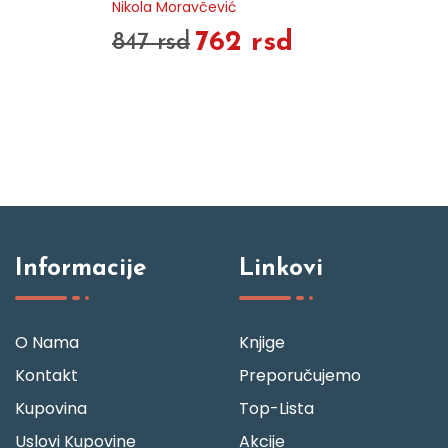
Nikola Moravčević
762 rsd
847 rsd
Informacije
Linkovi
O Nama
Knjige
Kontakt
Preporučujemo
Kupovina
Top-Lista
Uslovi Kupovine
Akcije