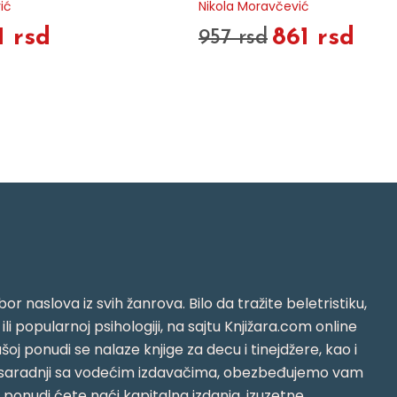
ić
Nikola Moravčević
1 rsd
861 rsd
957 rsd
or naslova iz svih žanrova. Bilo da tražite beletristiku,
i ili popularnoj psihologiji, na sajtu Knjižara.com online
oj ponudi se nalaze knjige za decu i tinejdžere, kao i
jujući saradnji sa vodećim izdavačima, obezbeđujemo vam
j ponudi ćete naći kapitalna izdanja, izuzetne