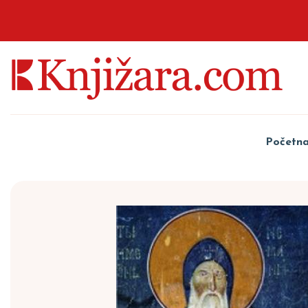
Početn