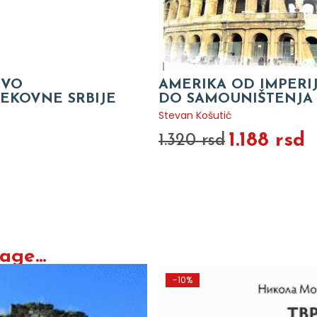
TVO
AMERIKA OD IMPERI
EKOVNE SRBIJE
DO SAMOUNIŠTENJA
Stevan Košutić
1.188 rsd
1.320 rsd
O
ge...
-10%