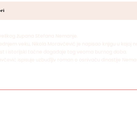
ri
 velikog župana Stefana Nemanje.
rednjem veku, Nikola Moravčević je napisao knjigu u kojoj n
ost i istorijski tačne događaje tog veoma burnog doba.
oravčević ispisuje uzbudljiv roman o osnivaču dinastije Nema