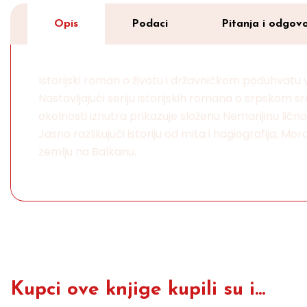
Opis
Podaci
Pitanja i odgovo
Istorijski roman o životu i državničkom poduhvatu
Nastavljajući seriju istorijskih romana o srpskom s
okolnosti iznutra prikazuje složenu Nemanjinu ličn
Jasno razlikujući istoriju od mita i hagiografija, M
zemlju na Balkanu.
Kupci ove knjige kupili su i...