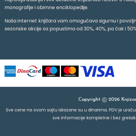
monografije i obimne enciklopedije.
Naša internet knjižara vam omogućava sigurnu i povoljnu
sezonske akcije sa popustima od 30%, 40%, pa čak i 50%
Copyright
2026 Knjiz
Sve cene na ovom sajtu iskazane su u dinarima. PDV je uračun
sve informacije kompletne i bez grešak