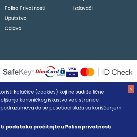
Polisa Privatnosti
Izdavači
Uputstvo
Odjava
risti kolačiće (cookies) koji ne sadrže lične
oljšanja korisničkog iskustva veb stranice.
05184104, MB: 20337524
, podrazumeva da se posetioci slažu sa korišćenjem
, prikazu slika i samih cena, ali ne možemo garantovati da su
umeva da su dostupni u svakom trenutku.
iti podataka pročitajte u Polisa privatnosti