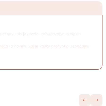
a osnovu obilja građe i proučavanja istoijskih
njića i o čoveku koji je Rašku pretvorio u značajnu