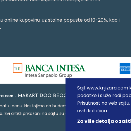
 online kupovinu, uz stalne popuste od 10-20%, kao i
.
Sajt www.knjizara.com ko
podatke i služe radi pob
ara.com - MAKART DOO BEOGRAD (NOVI BEOGRAD), PIB: 1
Prisutnost na veb sajtu
at u cenu. Nastojimo da budemo što precizniji u opisu proizvoda
ovih kolačića.
a. Svi artikli prikazani na sajtu su deo naše ponude i ne podraz
Za više detalja o zašt