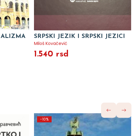
JALIZMA
SRPSKI JEZIK I SRPSKI JEZICI
Miloš Kovačević
1.540 rsd
-10%