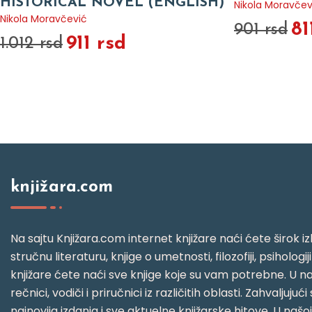
HISTORICAL NOVEL (ENGLISH)
Nikola Moravčev
Nikola Moravčević
81
901 rsd
911 rsd
1.012 rsd
knjižara.com
Na sajtu Knjižara.com internet knjižare naći ćete širok izb
stručnu literaturu, knjige o umetnosti, filozofiji, psihologij
knjižare ćete naći sve knjige koje su vam potrebne. U naš
rečnici, vodiči i priručnici iz različitih oblasti. Zahval
najnovija izdanja i sve aktuelne knjižarske hitove. U našo