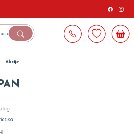
Akcije
UPAN
elag
istika
d