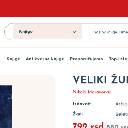
Knjige
a
Knjige
Antikvarne knjige
Preporučujemo
Top-lista
VELIKI Ž
Nikola Moravčević
Arhip
Izdavač:
Beletr
Žanr:
792 rsd
880 rs