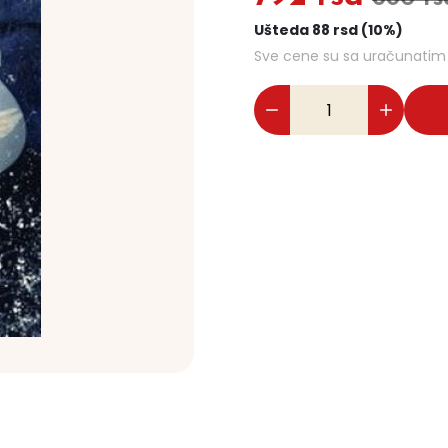
Ušteda 88 rsd (10%)
Sve cene su sa uračunati