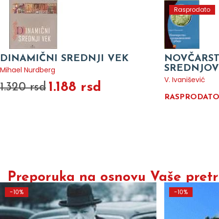
Rasprodato
DINAMIČNI SREDNJI VEK
NOVČARS
SREDNJOV
Mihael Nurdberg
V. Ivanišević
1.188 rsd
1.320 rsd
RASPRODAT
Preporuka na osnovu Vaše pretra
-10%
-10%