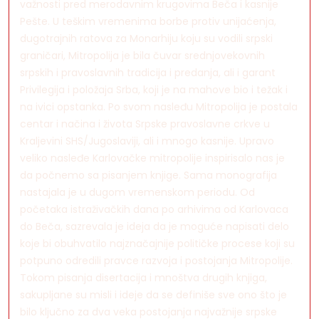
važnosti pred merodavnim krugovima Beča i kasnije
Pešte. U teškim vremenima borbe protiv unijaćenja,
dugotrajnih ratova za Monarhiju koju su vodili srpski
graničari, Mitropolija je bila čuvar srednjovekovnih
srpskih i pravoslavnih tradicija i predanja, ali i garant
Privilegija i položaja Srba, koji je na mahove bio i težak i
na ivici opstanka. Po svom nasleđu Mitropolija je postala
centar i načina i života Srpske pravoslavne crkve u
Kraljevini SHS/Jugoslaviji, ali i mnogo kasnije. Upravo
veliko nasleđe Karlovačke mitropolije inspirisalo nas je
da počnemo sa pisanjem knjige. Sama monografija
nastajala je u dugom vremenskom periodu. Od
početaka istraživačkih dana po arhivima od Karlovaca
do Beča, sazrevala je ideja da je moguće napisati delo
koje bi obuhvatilo najznačajnije političke procese koji su
potpuno odredili pravce razvoja i postojanja Mitropolije.
Tokom pisanja disertacija i mnoštva drugih knjiga,
sakupljane su misli i ideje da se definiše sve ono što je
bilo ključno za dva veka postojanja najvažnije srpske