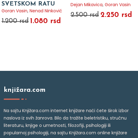
SVETSKOM RATU
Dejan Mikavica
,
Goran Vasin
Goran Vasin
,
Nenad Ninković
2.250 rsd
2.500 rsd
1.080 rsd
1.200 rsd
knjižara.com
Na sajtu Knjižara.com internet knjižare naći ćete širok izbor
naslova iz svih žanrova. Bilo da tražite beletristiku, stručnu
literaturu, knjige o umetnosti, filozofiji, psihologiji ili
popularnoj psihologiji, na sajtu Knjižara.com online knjižare