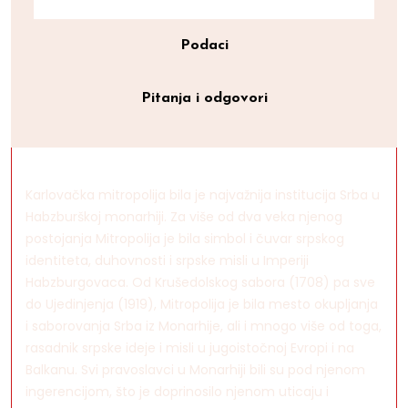
Podaci
Pitanja i odgovori
Karlovačka mitropolija bila je najvažnija institucija Srba u
Habzburškoj monarhiji. Za više od dva veka njenog
postojanja Mitropolija je bila simbol i čuvar srpskog
identiteta, duhovnosti i srpske misli u Imperiji
Habzburgovaca. Od Krušedolskog sabora (1708) pa sve
do Ujedinjenja (1919), Mitropolija je bila mesto okupljanja
i saborovanja Srba iz Monarhije, ali i mnogo više od toga,
rasadnik srpske ideje i misli u jugoistočnoj Evropi i na
Balkanu. Svi pravoslavci u Monarhiji bili su pod njenom
ingerencijom, što je doprinosilo njenom uticaju i