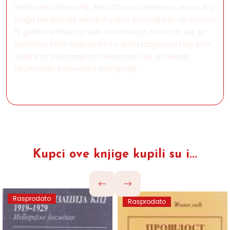
institucije u Monarhiji. Pred čitaoce iznosimo rukopis, koji
stoga predstavlja sveobuhvatno promišljanje na osnovu
15 godina arhivskog rada i istraživanja, na način koji se
autorima činio originalnim i u duhu razgovora koje smo
vodili kroz putovanja po oblastima koje je nekada
obuhvatala Karlovačka mitropolija.
Kupci ove knjige kupili su i...
Rasprodato
Rasprodato