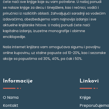
ćete naći sve knjige koje su vam potrebne. U našoj ponudi
se nalaze knjige za decu i tinejdžere, kao i rečnici, vodiči i
priručnici iz različitih oblasti. Zahvaljujući saradnji sa vodećim
izdavačima, obezbeđujemo vam najnovija izdanja i sve
aktuelne knjižarske hitove. U našoj ponudi ćete naći
kapitalna izdanja, izuzetne monografije i obimne
enciklopedije.
Naša internet knjižara vam omogućava sigurnu i povoljnu
online kupovinu, uz stalne popuste od 10-20%, kao i sezonske
akcije sa popustima od 30%, 40%, pa čak i 50%.
Informacije
Linkovi
O Nama
Knjige
Kontakt
Preporučujem