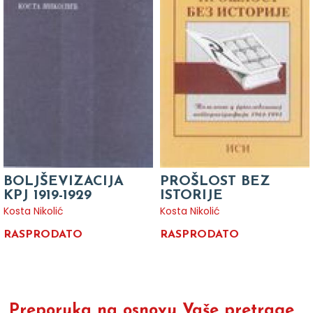
BOLJŠEVIZACIJA
PROŠLOST BEZ
KPJ 1919-1929
ISTORIJE
Kosta Nikolić
Kosta Nikolić
RASPRODATO
RASPRODATO
Preporuka na osnovu Vaše pretrage...