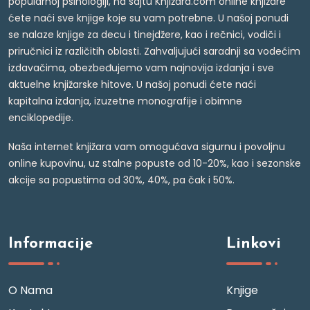
popularnoj psihologiji, na sajtu Knjižara.com online knjižare
ćete naći sve knjige koje su vam potrebne. U našoj ponudi
se nalaze knjige za decu i tinejdžere, kao i rečnici, vodiči i
priručnici iz različitih oblasti. Zahvaljujući saradnji sa vodećim
izdavačima, obezbeđujemo vam najnovija izdanja i sve
aktuelne knjižarske hitove. U našoj ponudi ćete naći
kapitalna izdanja, izuzetne monografije i obimne
enciklopedije.
Naša internet knjižara vam omogućava sigurnu i povoljnu
online kupovinu, uz stalne popuste od 10-20%, kao i sezonske
akcije sa popustima od 30%, 40%, pa čak i 50%.
Informacije
Linkovi
O Nama
Knjige