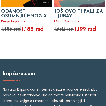
ODANOST
JOŠ OVO TI FALI ZA
OSUMNJIČENOG X
LJUBAV
Keigo Higašino
Milan Damjanac
1.188 rsd
1.199 rsd
1.485 rsd
1.332 rsd
knjižara.com
Na sajtu Knjižara.com internet knjižare naći ćete širok izbor
naslova iz svih žanrova. Bilo da tražite beletristiku, stručnu
literaturu, knjige o umetnosti, filozofiji, psihologiji ili