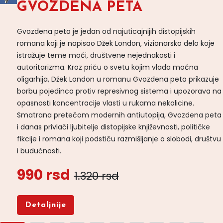
GVOZDENA PETA
Gvozdena peta je jedan od najuticajnijih distopijskih
romana koji je napisao Džek London, vizionarsko delo koje
istražuje teme moći, društvene nejednakosti i
autoritarizma. Kroz priču o svetu kojim vlada moćna
oligarhija, Džek London u romanu Gvozdena peta prikazuje
borbu pojedinca protiv represivnog sistema i upozorava na
opasnosti koncentracije vlasti u rukama nekolicine.
Smatrana pretečom modernih antiutopija, Gvozdena peta
i danas privlači ljubitelje distopijske književnosti, političke
fikcije i romana koji podstiču razmišljanje o slobodi, društvu
i budućnosti.
990 rsd
1.320 rsd
Detaljnije