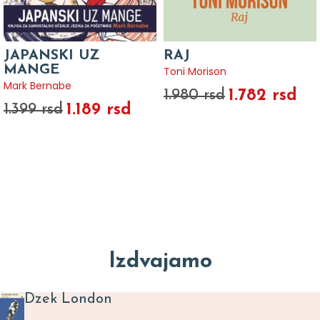
JAPANSKI UZ
RAJ
MANGE
Toni Morison
Mark Bernabe
1.782 rsd
1.980 rsd
1.189 rsd
1.399 rsd
Izdvajamo
Dzek London