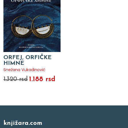
ORFEJ, ORFIČKE
HIMNE
Snežana Vukadinović
1.188 rsd
1.320 rsd
knjižara.com