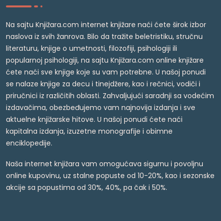
Na sajtu Knjižara.com internet knjižare naći ćete širok izbor
naslova iz svih žanrova. Bilo da tražite beletristiku, stručnu
literaturu, knjige o umetnosti, filozofiji, psihologiji ili
popularnoj psihologiji, na sajtu Knjižara.com online knjižare
ćete naći sve knjige koje su vam potrebne. U našoj ponudi
se nalaze knjige za decu i tinejdžere, kao i rečnici, vodiči i
priručnici iz različitih oblasti. Zahvaljujući saradnji sa vodećim
izdavačima, obezbeđujemo vam najnovija izdanja i sve
aktuelne knjižarske hitove. U našoj ponudi ćete naći
kapitalna izdanja, izuzetne monografije i obimne
enciklopedije.
Naša internet knjižara vam omogućava sigurnu i povoljnu
online kupovinu, uz stalne popuste od 10-20%, kao i sezonske
akcije sa popustima od 30%, 40%, pa čak i 50%.