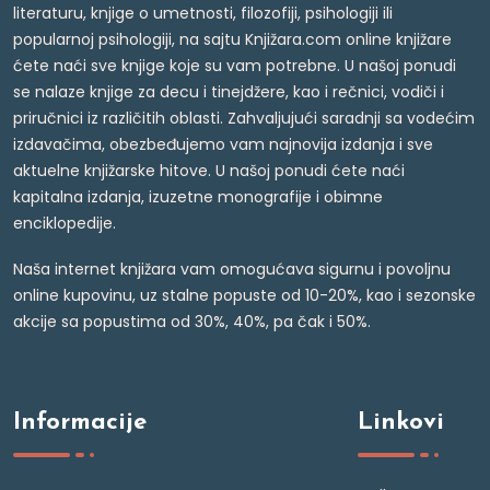
literaturu, knjige o umetnosti, filozofiji, psihologiji ili
popularnoj psihologiji, na sajtu Knjižara.com online knjižare
ćete naći sve knjige koje su vam potrebne. U našoj ponudi
se nalaze knjige za decu i tinejdžere, kao i rečnici, vodiči i
priručnici iz različitih oblasti. Zahvaljujući saradnji sa vodećim
izdavačima, obezbeđujemo vam najnovija izdanja i sve
aktuelne knjižarske hitove. U našoj ponudi ćete naći
kapitalna izdanja, izuzetne monografije i obimne
enciklopedije.
Naša internet knjižara vam omogućava sigurnu i povoljnu
online kupovinu, uz stalne popuste od 10-20%, kao i sezonske
akcije sa popustima od 30%, 40%, pa čak i 50%.
Informacije
Linkovi