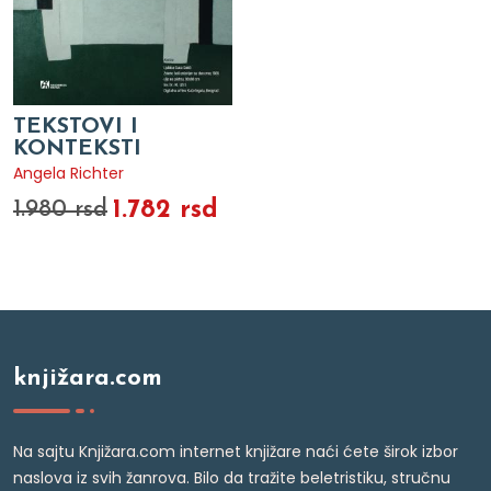
TEKSTOVI I
KONTEKSTI
Angela Richter
1.782 rsd
1.980 rsd
knjižara.com
Na sajtu Knjižara.com internet knjižare naći ćete širok izbor
naslova iz svih žanrova. Bilo da tražite beletristiku, stručnu