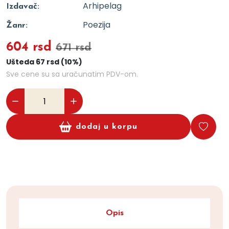
Arhipelag
Izdavač:
Poezija
Žanr:
604 rsd
671 rsd
Ušteda 67 rsd (10%)
Sve cene su sa uračunatim PDV-om.
dodaj u korpu
Opis