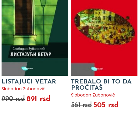
LISTAJUĆI VETAR
TREBALO BI TO DA
PROČITAŠ
Slobodan Zubanović
Slobodan Zubanović
891 rsd
990 rsd
505 rsd
561 rsd