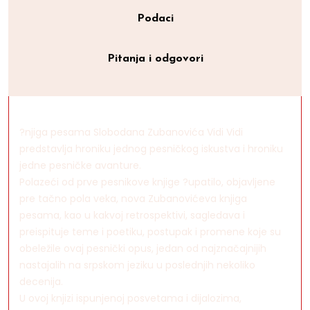
Podaci
Pitanja i odgovori
?njiga pesama Slobodana Zubanovića Vidi Vidi
predstavlja hroniku jednog pesničkog iskustva i hroniku
jedne pesničke avanture.
Polazeći od prve pesnikove knjige ?upatilo, objavljene
pre tačno pola veka, nova Zubanovićeva knjiga
pesama, kao u kakvoj retrospektivi, sagledava i
preispituje teme i poetiku, postupak i promene koje su
obeležile ovaj pesnički opus, jedan od najznačajnijih
nastajalih na srpskom jeziku u poslednjih nekoliko
decenija.
U ovoj knjizi ispunjenoj posvetama i dijalozima,