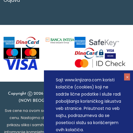
Odjava
Sajt www.knjizara.com koristi
kolačiće (cookies) koji ne
sadrže lične podatke i služe radi
Copyright
2026 Knjizara.com - MAKART DOO BEOGRAD
poboljšanja korisničkog iskustva
(NOVI BEOGRAD), PIB: 105184104, MB: 20337524
veb stranice. Prisutnost na veb
Sve cene na ovom sajtu iskazane su u dinarima. PDV je uračunat u
sajtu, podrazumeva da se
cenu. Nastojimo da budemo što precizniji u opisu proizvoda,
posetioci slažu sa korišćenjem
prikazu slika i samih cena, ali ne možemo garantovati da su sve
ovih kolačića.
informacije kompletne i bez grešaka. Svi artikli prikazani na sajtu su