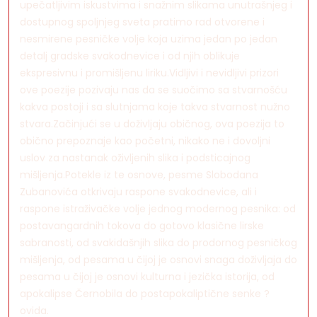
upečatljivim iskustvima i snažnim slikama unutrašnjeg i
dostupnog spoljnjeg sveta pratimo rad otvorene i
nesmirene pesničke volje koja uzima jedan po jedan
detalj gradske svakodnevice i od njih oblikuje
ekspresivnu i promišljenu liriku.Vidljivi i nevidljivi prizori
ove poezije pozivaju nas da se suočimo sa stvarnošću
kakva postoji i sa slutnjama koje takva stvarnost nužno
stvara.Začinjući se u doživljaju običnog, ova poezija to
obično prepoznaje kao početni, nikako ne i dovoljni
uslov za nastanak oživljenih slika i podsticajnog
mišljenja.Potekle iz te osnove, pesme Slobodana
Zubanovića otkrivaju raspone svakodnevice, ali i
raspone istraživačke volje jednog modernog pesnika: od
postavangardnih tokova do gotovo klasične lirske
sabranosti, od svakidašnjih slika do prodornog pesničkog
mišljenja, od pesama u čijoj je osnovi snaga doživljaja do
pesama u čijoj je osnovi kulturna i jezička istorija, od
apokalipse Černobila do postapokaliptične senke ?
ovida.