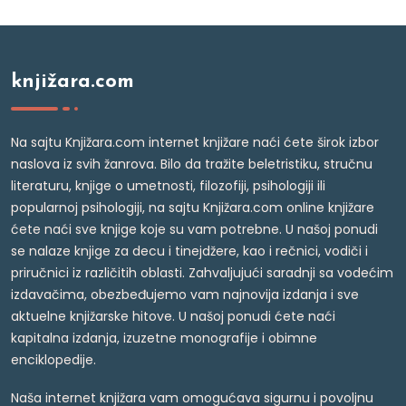
knjižara.com
Na sajtu Knjižara.com internet knjižare naći ćete širok izbor
naslova iz svih žanrova. Bilo da tražite beletristiku, stručnu
literaturu, knjige o umetnosti, filozofiji, psihologiji ili
popularnoj psihologiji, na sajtu Knjižara.com online knjižare
ćete naći sve knjige koje su vam potrebne. U našoj ponudi
se nalaze knjige za decu i tinejdžere, kao i rečnici, vodiči i
priručnici iz različitih oblasti. Zahvaljujući saradnji sa vodećim
izdavačima, obezbeđujemo vam najnovija izdanja i sve
aktuelne knjižarske hitove. U našoj ponudi ćete naći
kapitalna izdanja, izuzetne monografije i obimne
enciklopedije.
Naša internet knjižara vam omogućava sigurnu i povoljnu