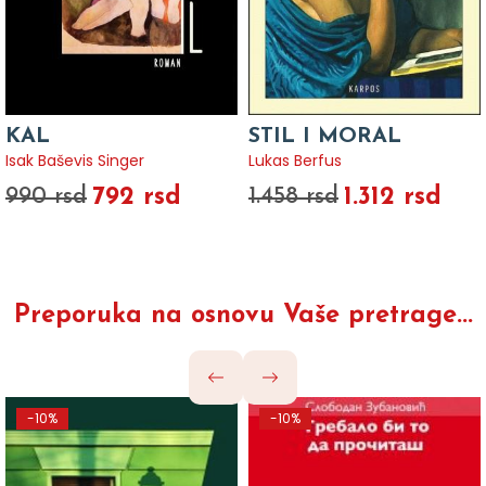
KAL
STIL I MORAL
Isak Baševis Singer
Lukas Berfus
792 rsd
1.312 rsd
990 rsd
1.458 rsd
Preporuka na osnovu Vaše pretrage...
-10%
-10%