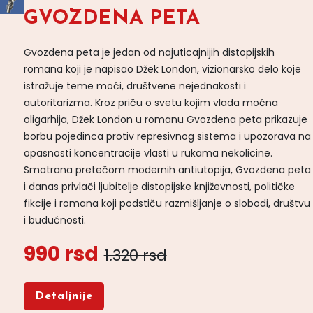
GVOZDENA PETA
Gvozdena peta je jedan od najuticajnijih distopijskih
romana koji je napisao Džek London, vizionarsko delo koje
istražuje teme moći, društvene nejednakosti i
autoritarizma. Kroz priču o svetu kojim vlada moćna
oligarhija, Džek London u romanu Gvozdena peta prikazuje
borbu pojedinca protiv represivnog sistema i upozorava na
opasnosti koncentracije vlasti u rukama nekolicine.
Smatrana pretečom modernih antiutopija, Gvozdena peta
i danas privlači ljubitelje distopijske književnosti, političke
fikcije i romana koji podstiču razmišljanje o slobodi, društvu
i budućnosti.
990 rsd
1.320 rsd
Detaljnije