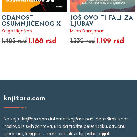
ODANOST
JOŠ OVO TI FALI ZA
OSUMNJIČENOG X
LJUBAV
Keigo Higašino
Milan Damjanac
1.188 rsd
1.199 rsd
1.485 rsd
1.332 rsd
knjižara.com
Na sajtu Knjižara.com internet knjižare naći ćete širok izbor
naslova iz svih žanrova. Bilo da tražite beletristiku, stručnu
literaturu, knjige o umetnosti, filozofiji, psihologiji ili