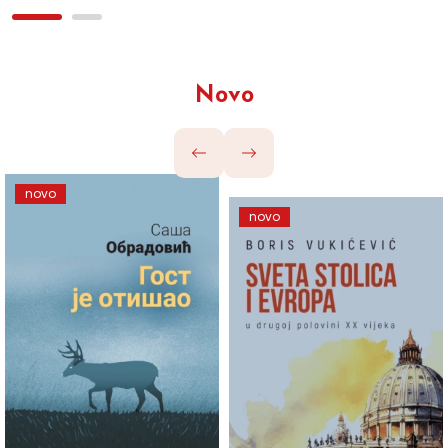
Novo
novo
novo