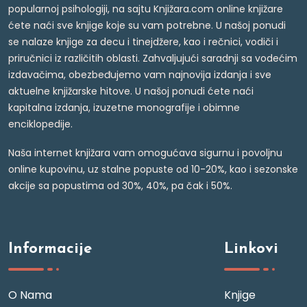
popularnoj psihologiji, na sajtu Knjižara.com online knjižare
ćete naći sve knjige koje su vam potrebne. U našoj ponudi
se nalaze knjige za decu i tinejdžere, kao i rečnici, vodiči i
priručnici iz različitih oblasti. Zahvaljujući saradnji sa vodećim
izdavačima, obezbeđujemo vam najnovija izdanja i sve
aktuelne knjižarske hitove. U našoj ponudi ćete naći
kapitalna izdanja, izuzetne monografije i obimne
enciklopedije.
Naša internet knjižara vam omogućava sigurnu i povoljnu
online kupovinu, uz stalne popuste od 10-20%, kao i sezonske
akcije sa popustima od 30%, 40%, pa čak i 50%.
Informacije
Linkovi
O Nama
Knjige