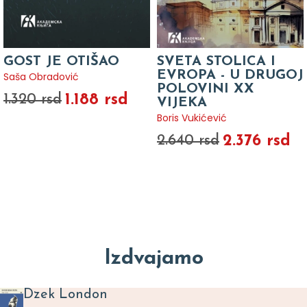
GOST JE OTIŠAO
SVETA STOLICA I
EVROPA - U DRUGOJ
Saša Obradović
POLOVINI XX
1.188 rsd
1.320 rsd
VIJEKA
Boris Vukićević
2.376 rsd
2.640 rsd
Izdvajamo
Dzek London