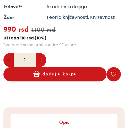
Akademska knjiga
Izdavač:
Teorija književnosti, Književnost
Žanr:
990 rsd
1.100 rsd
Ušteda 110 rsd (10%)
Sve cene su sa uračunatim PDV-om.
dodaj u korpu
Opis