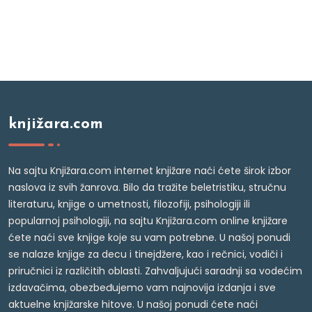
knjižara.com
Na sajtu Knjižara.com internet knjižare naći ćete širok izbor
naslova iz svih žanrova. Bilo da tražite beletristiku, stručnu
literaturu, knjige o umetnosti, filozofiji, psihologiji ili
popularnoj psihologiji, na sajtu Knjižara.com online knjižare
ćete naći sve knjige koje su vam potrebne. U našoj ponudi
se nalaze knjige za decu i tinejdžere, kao i rečnici, vodiči i
priručnici iz različitih oblasti. Zahvaljujući saradnji sa vodećim
izdavačima, obezbeđujemo vam najnovija izdanja i sve
aktuelne knjižarske hitove. U našoj ponudi ćete naći