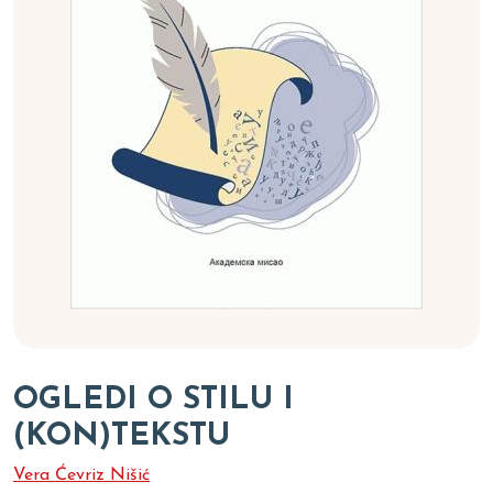
OGLEDI O STILU I
(KON)TEKSTU
Vera Ćevriz Nišić