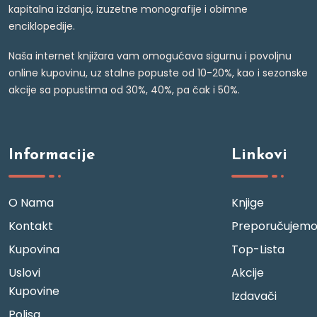
kapitalna izdanja, izuzetne monografije i obimne
enciklopedije.
Naša internet knjižara vam omogućava sigurnu i povoljnu
online kupovinu, uz stalne popuste od 10-20%, kao i sezonske
akcije sa popustima od 30%, 40%, pa čak i 50%.
Informacije
Linkovi
O Nama
Knjige
Kontakt
Preporučujem
Kupovina
Top-Lista
Uslovi
Akcije
Kupovine
Izdavači
Polisa