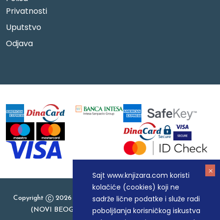
Privatnosti
Uputstvo
Odjava
Sajt www.knjizara.com koristi
kolačiće (cookies) koji ne
sadrže lične podatke i služe radi
Copyright
2026 Knjizara.com - MAKART DOO BEOGRAD
poboljšanja korisničkog iskustva
(NOVI BEOGRAD), PIB: 105184104, MB: 20337524