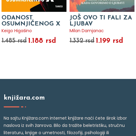
ODANOST
JOŠ OVO TI FALI ZA
OSUMNJIČENOG X
LJUBAV
Keigo Higašino
Milan Damjanac
1.188 rsd
1.199 rsd
1.485 rsd
1.332 rsd
knjižara.com
Na sajtu Knjižara.com internet knjižare naći ćete širok izbor
naslova iz svih žanrova. Bilo da tražite beletristiku, stručnu
literaturu, knjige o umetnosti, filozofiji, psihologiji ili