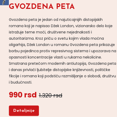
GVOZDENA PETA
Gvozdena peta je jedan od najuticajnijih distopijskih
romana koji je napisao Džek London, vizionarsko delo koje
istražuje teme moći, društvene nejednakosti i
autoritarizma. Kroz priču o svetu kojim vlada moćna
oligarhija, Džek London u romanu Gvozdena peta prikazuje
borbu pojedinca protiv represivnog sistema i upozorava na
opasnosti koncentracije vlasti u rukama nekolicine.
Smatrana pretečom modernih antiutopija, Gvozdena peta
i danas privlači ljubitelje distopijske književnosti, političke
fikcije i romana koji podstiču razmišljanje o slobodi, društvu
i budućnosti.
990 rsd
1.320 rsd
Detaljnije