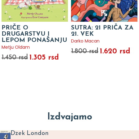
PRIČE O
SUTRA: 21 PRIČA ZA
DRUGARSTVU I
21. VEK
LEPOM PONAŠANJU
Darko Macan
Metju Oldam
1.620 rsd
1.800 rsd
1.305 rsd
1.450 rsd
Izdvajamo
Dzek London