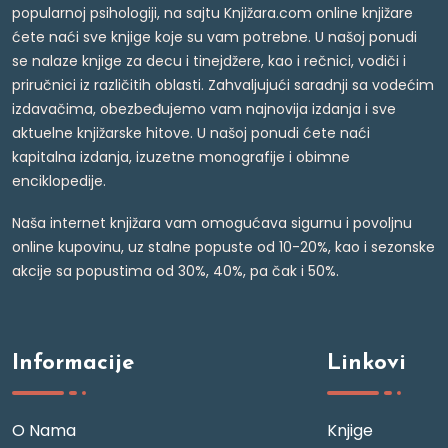
popularnoj psihologiji, na sajtu Knjižara.com online knjižare
ćete naći sve knjige koje su vam potrebne. U našoj ponudi
se nalaze knjige za decu i tinejdžere, kao i rečnici, vodiči i
priručnici iz različitih oblasti. Zahvaljujući saradnji sa vodećim
izdavačima, obezbeđujemo vam najnovija izdanja i sve
aktuelne knjižarske hitove. U našoj ponudi ćete naći
kapitalna izdanja, izuzetne monografije i obimne
enciklopedije.
Naša internet knjižara vam omogućava sigurnu i povoljnu
online kupovinu, uz stalne popuste od 10-20%, kao i sezonske
akcije sa popustima od 30%, 40%, pa čak i 50%.
Informacije
Linkovi
O Nama
Knjige