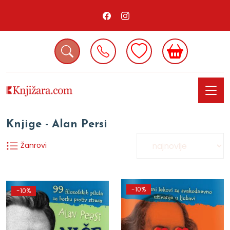
Knjige - Alan Persi
Žanrovi
-10%
-10%