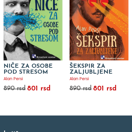
NIČE ZA OSOBE
ŠEKSPIR ZA
POD STRESOM
ZALJUBLJENE
Alan Persi
Alan Persi
801 rsd
801 rsd
890 rsd
890 rsd