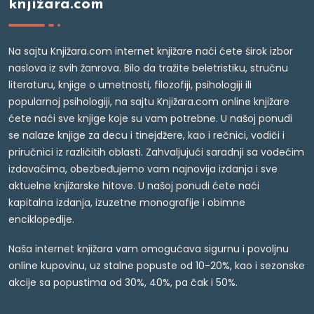
knjižara.com
Na sajtu Knjižara.com internet knjižare naći ćete širok izbor
naslova iz svih žanrova. Bilo da tražite beletristiku, stručnu
literaturu, knjige o umetnosti, filozofiji, psihologiji ili
popularnoj psihologiji, na sajtu Knjižara.com online knjižare
ćete naći sve knjige koje su vam potrebne. U našoj ponudi
se nalaze knjige za decu i tinejdžere, kao i rečnici, vodiči i
priručnici iz različitih oblasti. Zahvaljujući saradnji sa vodećim
izdavačima, obezbeđujemo vam najnovija izdanja i sve
aktuelne knjižarske hitove. U našoj ponudi ćete naći
kapitalna izdanja, izuzetne monografije i obimne
enciklopedije.
Naša internet knjižara vam omogućava sigurnu i povoljnu
online kupovinu, uz stalne popuste od 10-20%, kao i sezonske
akcije sa popustima od 30%, 40%, pa čak i 50%.