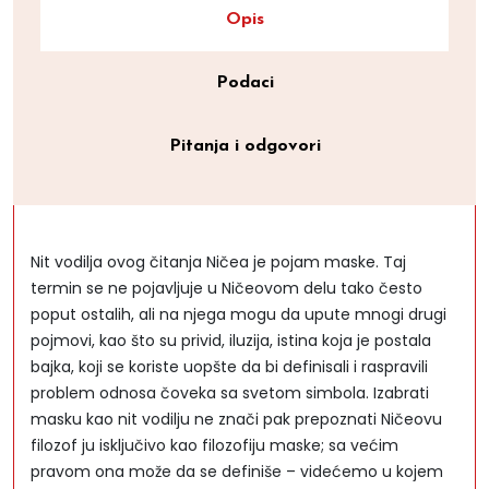
Opis
Podaci
Pitanja i odgovori
Nit vodilja ovog čitanja Ničea je pojam maske. Taj
termin se ne pojavljuje u Ničeovom delu tako često
poput ostalih, ali na njega mogu da upute mnogi drugi
pojmovi, kao što su privid, iluzija, istina koja je postala
bajka, koji se koriste uopšte da bi definisali i raspravili
problem odnosa čoveka sa svetom simbola. Izabrati
masku kao nit vodilju ne znači pak prepoznati Ničeovu
filozof ju isključivo kao filozofiju maske; sa većim
pravom ona može da se definiše – videćemo u kojem