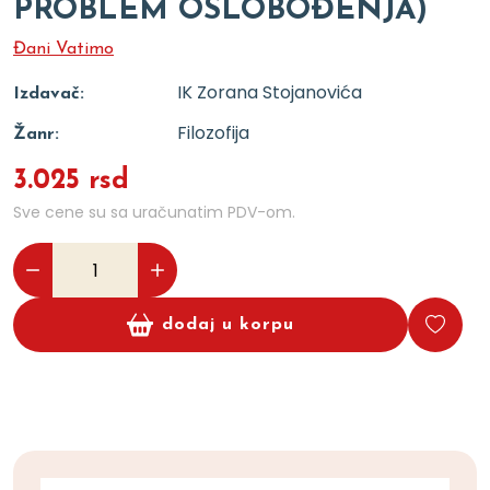
PROBLEM OSLOBOĐENJA)
Đani Vatimo
IK Zorana Stojanovića
Izdavač:
Filozofija
Žanr:
3.025 rsd
Sve cene su sa uračunatim PDV-om.
dodaj u korpu