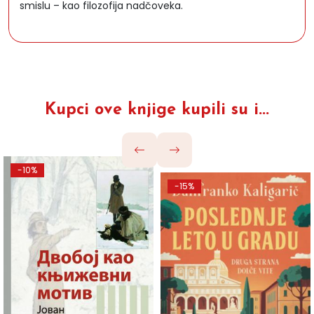
smislu – kao filozofija nadčoveka.
Kupci ove knjige kupili su i...
-10%
-15%