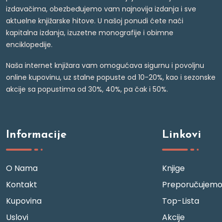
izdavačima, obezbeđujemo vam najnovija izdanja i sve
aktuelne knjižarske hitove. U našoj ponudi ćete naći
kapitalna izdanja, izuzetne monografije i obimne
enciklopedije.
Naša internet knjižara vam omogućava sigurnu i povoljnu
online kupovinu, uz stalne popuste od 10-20%, kao i sezonske
akcije sa popustima od 30%, 40%, pa čak i 50%.
Informacije
Linkovi
O Nama
Knjige
Kontakt
Preporučujem
Kupovina
Top-Lista
Uslovi
Akcije