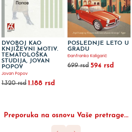
DVOBOJ KAO
POSLEDNJE LETO U
KNJIŽEVNI MOTIV.
GRADU
TEMATOLOŠKA
Đanfranko Kaligarič
STUDIJA, JOVAN
594 rsd
699 rsd
POPOV
Jovan Popov
1.188 rsd
1.320 rsd
Preporuka na osnovu Vaše pretrage...