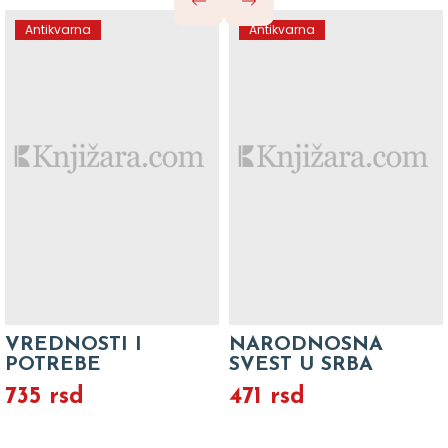
Antikvarna
Antikvarna
VREDNOSTI I
NARODNOSNA
POTREBE
SVEST U SRBA
735 rsd
471 rsd