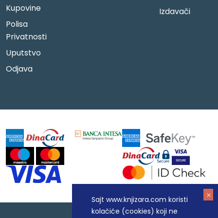
Kupovine
Izdavači
Polisa
Privatnosti
Uputstvo
Odjava
Sajt www.knjizara.com koristi
kolačiće (cookies) koji ne