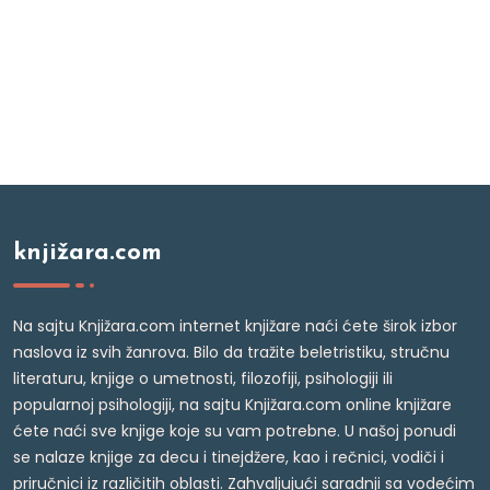
knjižara.com
Na sajtu Knjižara.com internet knjižare naći ćete širok izbor
naslova iz svih žanrova. Bilo da tražite beletristiku, stručnu
literaturu, knjige o umetnosti, filozofiji, psihologiji ili
popularnoj psihologiji, na sajtu Knjižara.com online knjižare
ćete naći sve knjige koje su vam potrebne. U našoj ponudi
se nalaze knjige za decu i tinejdžere, kao i rečnici, vodiči i
priručnici iz različitih oblasti. Zahvaljujući saradnji sa vodećim