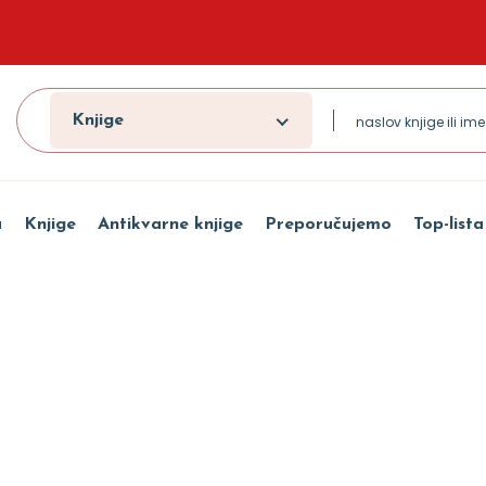
Knjige
a
Knjige
Antikvarne knjige
Preporučujemo
Top-lista