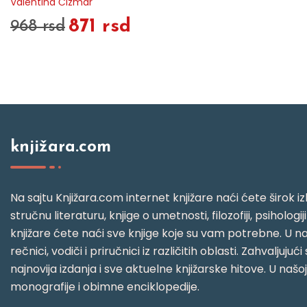
Valentina Čizmar
871 rsd
968 rsd
knjižara.com
Na sajtu Knjižara.com internet knjižare naći ćete širok izb
stručnu literaturu, knjige o umetnosti, filozofiji, psihologij
knjižare ćete naći sve knjige koje su vam potrebne. U naš
rečnici, vodiči i priručnici iz različitih oblasti. Zahval
najnovija izdanja i sve aktuelne knjižarske hitove. U našo
monografije i obimne enciklopedije.