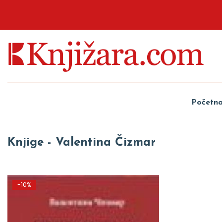
Početn
Knjige - Valentina Čizmar
-10%