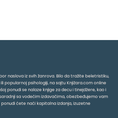
or naslova iz svih žanrova. Bilo da tražite beletristiku,
i ili popularnoj psihologiji, na sajtu Knjižara.com online
oj ponudi se nalaze knjige za decu i tinejdžere, kao i
jujući saradnji sa vodećim izdavačima, obezbeđujemo vam
j ponudi ćete naći kapitalna izdanja, izuzetne